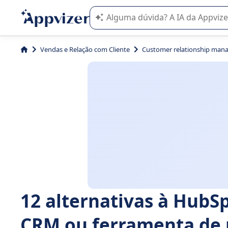
A IA do Appvizer o orienta no uso o
Vendas e Relação com Cliente
Customer relationship man
12 alternativas à HubS
CRM ou ferramenta de 