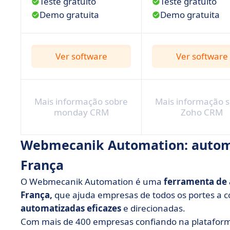
Teste gratuito
Teste gratuito
Demo gratuita
Demo gratuita
Ver software
Ver software
Mais informação sobre
Mais informação 
monday CRM
Zoho CRM
Webmecanik Automation:
autom
França
O Webmecanik Automation é uma
ferramenta de
França,
que ajuda empresas de todos os portes a 
automatizadas eficazes
e direcionadas.
Com mais de 400 empresas confiando na plataform