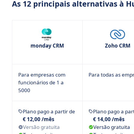
As 12 principais alternativas à 
• ActiveCampaign: gerencie seus contatos e de
• EngageBay: uma solução escalável para empr
• Brevo (anteriormente Sendinblue): uma ferr
de alto impacto
• Por que as empresas desejariam uma alternat
monday CRM
Zoho CRM
• Você encontrou sua alternativa à HubSpot?
Para empresas com
Para todas as emp
funcionários de 1 a
5000
Plano pago a partir de
Plano pago a part
€ 12,00 /mês
€ 14,00 /mês
Versão gratuita
Versão gratuita