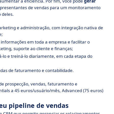
umentar a eficiência. Por fim, você pode
gerar
epresentantes de vendas para um monitoramento
 deles.
rketing e administração, com integração nativa de
e;
 informações em toda a empresa e facilitar o
ting, suporte ao cliente e finanças;
á-lo e treiná-lo diariamente, em cada etapa do
das de faturamento e contabilidade.
 de prospecção, vendas, faturamento e
ntials a 45 euros/usuário/mês, Advanced (75 euros)
seu pipeline de vendas
de CRM que permite gerenciar os relacionamentos