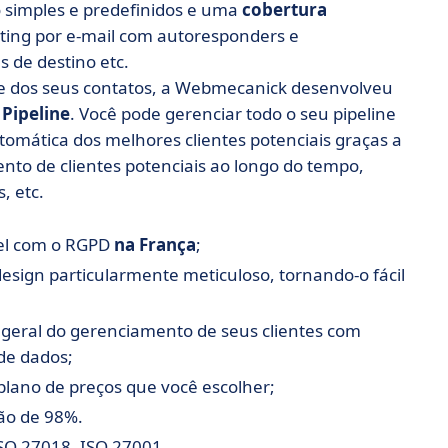
o simples e predefinidos e uma
cobertura
ing por e-mail com autoresponders e
 de destino etc.
e dos seus contatos, a Webmecanick desenvolveu
Pipeline
. Você pode gerenciar todo o seu pipeline
utomática dos melhores clientes potenciais graças a
to de clientes potenciais ao longo do tempo,
, etc.
el com o RGPD
na França
;
esign particularmente meticuloso, tornando-o fácil
geral do gerenciamento de seus clientes com
 de dados;
lano de preços que você escolher;
ão de 98%.
ISO 27018, ISO 27001.