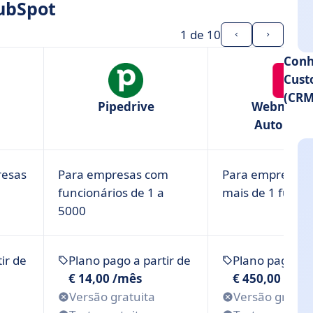
HubSpot
senvolva relacionamentos duradouros
esas em crescimento
1
de 10
amenta de marketing completa para campanhas
Conh
Cust
iva à Hubspot?
(CRM
Pipedrive
Webmecan
Automati
resas
Para empresas com
Para empresas
funcionários de 1 a
mais de 1 funci
5000
ir de
Plano pago a partir de
Plano pago a p
€ 14,00 /mês
€ 450,00 /mês
Versão gratuita
Versão gratui