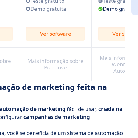
Teste gratuito
Teste gratuito
Demo gratuita
Demo gratuit
Ver software
Ver softw
Mais informaçã
sobre
Mais informação sobre
Webmecan
Pipedrive
Automati
ação de marketing feita na
 automação de marketing
fácil de usar,
criada na
configurar
campanhas de marketing
a, você se beneficia de um sistema de automação