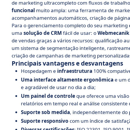
de marketing ultracompleto com fluxos de trabalh
funcional
muito ampla: uma ferramenta de market
acompanhamentos automáticos, criação de páginas
Para o gerenciamento completo do seu marketing 
uma
solução de CRM
fácil de usar: o
Webmecanik 
de vendas graças a vários recursos: qualificação a
um sistema de segmentação inteligente, rastreamen
criação de campanhas de marketing personalizadas
Principais vantagens e desvantagens
Hospedagem e
infraestrutura
100% compatív
Uma interface altamente ergonômica
e um d
e agradável de usar no dia a dia;
Um painel de controle
que oferece uma visão 
relatórios em tempo real e análise consistente
Suporte sob medida
, independentemente do p
Suporte responsivo
com um índice de satisfaç
Diversas certificações
: ISO 22301, ISO 9001, 