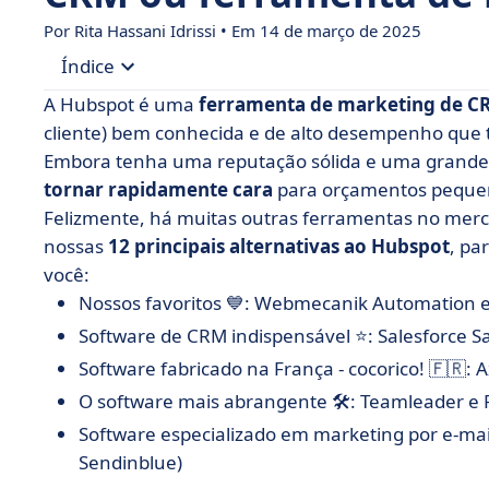
Por Rita Hassani Idrissi • Em 14 de março de 2025
Índice
A Hubspot é uma
ferramenta de marketing de C
• As 12 principais alternativas à HubSpot
cliente) bem conhecida e de alto desempenho que
Embora tenha uma reputação sólida e uma grande
• Webmecanik Automation: automação de market
tornar rapidamente cara
para orçamentos peque
• Sellsy: a ferramenta completa para sua equip
Felizmente, há muitas outras ferramentas no mer
• Salesforce Sales Cloud: otimize seu pipeline d
nossas
12 principais alternativas ao Hubspot
, pa
você:
• monday CRM: aumente suas vendas com simpl
Nossos favoritos 💙:
Webmecanik Automation
• Zoho CRM: gerenciamento eficiente de vendas
Software de CRM indispensável ⭐️:
Salesforce S
• Axonaut: gerenciamento de vendas feito na F
Software fabricado na França - cocorico! 🇫🇷:
A
• NoCRM: libere seu potencial de vendas sem c
O software mais abrangente 🛠:
Teamleader e P
• Teamleader: o CRM projetado para gerenciar 
Software especializado em marketing por e-mai
• Pipedrive: a ferramenta de vendas intuitiva 
Sendinblue)