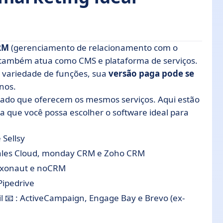
RM
(gerenciamento de relacionamento com o
 também atua como CMS e plataforma de serviços.
 variedade de funções, sua
versão paga pode se
ing feita na França
nos.
e de vendas
cado que oferecem os mesmos serviços. Aqui estão
e vendas
ra que você possa escolher o software ideal para
icidade
e
Sellsy
 na ponta dos dedos
ales Cloud, monday CRM e Zoho CRM
rança
xonaut e noCRM
omplicações
ipedrive
sua equipe de vendas
l 📧 : ActiveCampaign, Engage Bay e Brevo (ex-
para fechar negócios mais rapidamente