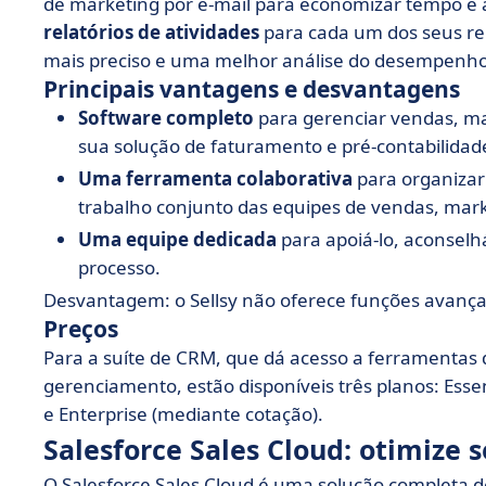
de marketing por e-mail para economizar tempo e a
relatórios de atividades
para cada um dos seus r
mais preciso e uma melhor análise do desempenho
Principais vantagens e desvantagens
Software completo
para gerenciar vendas, ma
sua solução de faturamento e pré-contabilidad
Uma ferramenta colaborativa
para organizar
trabalho conjunto das equipes de vendas, marke
Uma equipe dedicada
para apoiá-lo, aconselh
processo.
Desvantagem: o Sellsy não oferece funções avança
Preços
Para a suíte de CRM, que dá acesso a ferramentas
gerenciamento, estão disponíveis três planos: Esse
e Enterprise (mediante cotação).
Salesforce Sales Cloud: otimize 
O Salesforce Sales Cloud é uma solução completa 