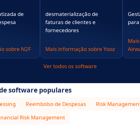
tizada de
desmaterialização de
Gest
despesa
faturas de clientes e
para
fornecedores
Mais
ão sobre N2F
Mais informação sobre Yooz
Airw
Ver todos os software
 de software populares
essing
Reembolso de Despesas
Risk Managemen
inancial Risk Management