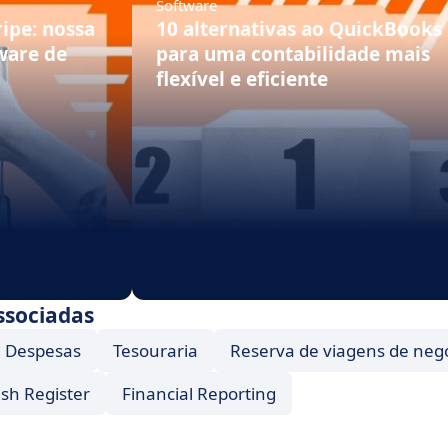
Software
ripe: nossa
10 alternativas ao QuickBooks
ware de
para uma contabilidade mais
flexível e eficiente
ssociadas
 Despesas
Tesouraria
Reserva de viagens de neg
sh Register
Financial Reporting