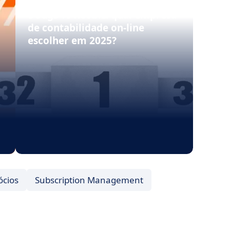
Software
Dougs vs Keobiz: qual empresa
de contabilidade on-line
escolher em 2025?
ócios
Subscription Management