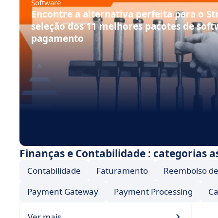
Software
Encontre a alternativa perfeita para o St
seleção dos 11 melhores pacotes de soft
pagamento
Finanças e Contabilidade : categorias a
Contabilidade
Faturamento
Reembolso de
Payment Gateway
Payment Processing
Ca
Ver mais