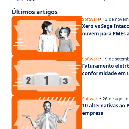
Últimos artigos
Software
• 13 de novem
Xero vs Sage Intac
nuvem para PMEs a
Software
• 19 de setem
Faturamento eletr
conformidade em 
Software
• 26 de agost
10 alternativas ao
empresa