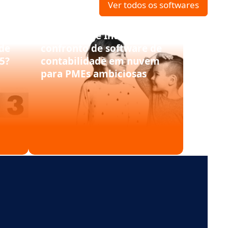
Ver todos os softwares
Xero vs Sage Intacct: o
de
confronto de software de
5?
contabilidade em nuvem
para PMEs ambiciosas