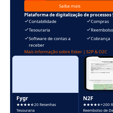
Saiba mais
Plataforma de digitalização de processos
Contabilidade
Compras
Tesouraria
Reembolso
Software de contas a
Cobrança
receber
Mais informação sobre Esker | S2P & O2C
Fygr
N2F
20 Resenhas
+200 R
Tesouraria
Reembolso de D