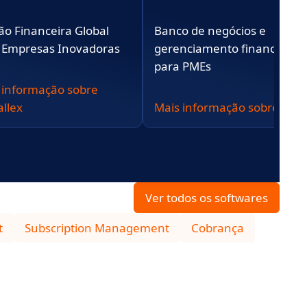
ão Financeira Global
Banco de negócios e
 Empresas Inovadoras
gerenciamento financeiro
para PMEs
 informação sobre
allex
Mais informação sobre Tide
Ver todos os softwares
t
Subscription Management
Cobrança