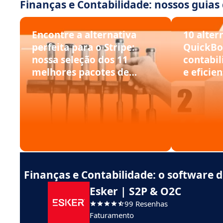
Finanças e Contabilidade: nossos guias
Encontre a alternativa
10 alter
perfeita para o Stripe:
QuickBo
nossa seleção dos 11
contabil
melhores pacotes de
e eficie
software de pagamento
Finanças e Contabilidade: o software
Esker | S2P & O2C
99 Resenhas
Faturamento