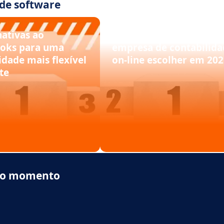
 de software
nativas ao
Dougs vs Keobiz: qual
oks para uma
empresa de contabilida
idade mais flexível
on-line escolher em 202
nte
 do momento