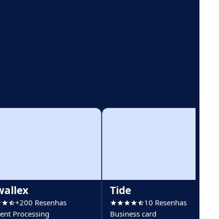
wallex
Tide
+200 Resenhas
10 Resenhas
nt Processing
Business card