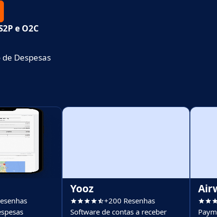
 S2P e O2C
 de Despesas
Yooz
Air
esenhas
+200 Resenhas
espesas
Software de contas a receber
Payme