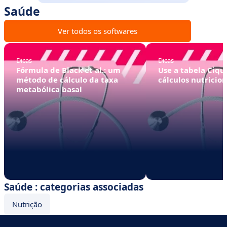
Saúde
Ver todos os softwares
Dicas
Dicas
Fórmula de Black et al.: um
Use a tabela Ciqu
método de cálculo da taxa
cálculos nutricion
metabólica basal
Saúde : categorias associadas
Nutrição