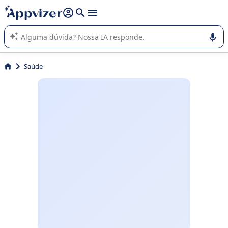
de nossa IA (várias linhas com
shift + enter
).
A IA do Appvizer o orienta no uso ou na seleção de software
SaaS para sua empresa.
Saúde