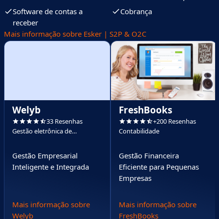
Software de contas a
Cobrança
receber
Mais informação sobre Esker | S2P & O2C
Welyb
FreshBooks
33 Resenhas
+200 Resenhas
Gestão eletrônica de
Contabilidade
documentos (GED)
Gestão Empresarial
Gestão Financeira
Inteligente e Integrada
Eficiente para Pequenas
Empresas
Mais informação sobre
Mais informação sobre
Welyb
FreshBooks