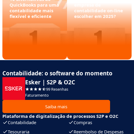
QuickBooks para uma
empresa de
contabilidade mais
contabilidade on-line
flexível e eficiente
escolher em 2025?
Contabilidade: o software do momento
Esker | S2P & O2C
99 Resenhas
Faturamento
Saiba mais
Plataforma de digitalização de processos S2P e O2C
Contabilidade
Compras
Tesouraria
Reembolso de Despesas