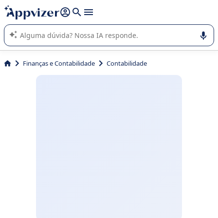
de nossa IA (várias linhas com
shift + enter
).
A IA do Appvizer o orienta no uso ou na seleção de software
SaaS para sua empresa.
Finanças e Contabilidade
Contabilidade