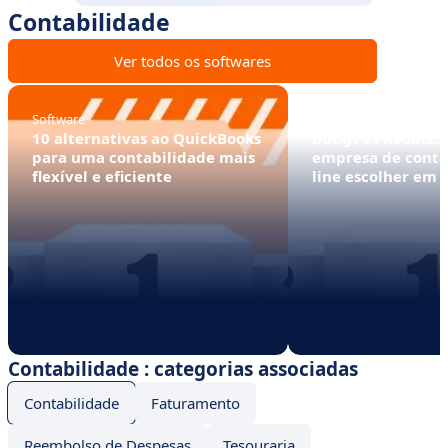
Contabilidade
Ver todos os softwares
Software
Software
10 alternativas ao QuickBooks
Dougs vs Keobiz: 
para uma contabilidade mais
empresa de conta
flexível e eficiente
line escolher em 
Contabilidade : categorias associadas
Contabilidade
Faturamento
Reembolso de Despesas
Tesouraria