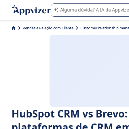
A IA do Appvizer o orienta no uso o
Vendas e Relação com Cliente
Customer relationship man
HubSpot CRM vs Brevo:
plataformas de CRM e