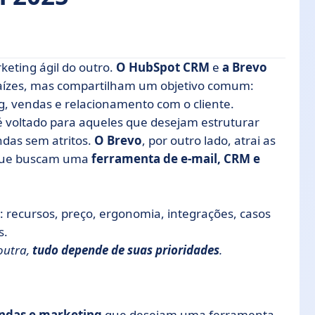
eting ágil do outro.
O HubSpot CRM
e
a Brevo
aízes, mas compartilham um objetivo comum:
, vendas e relacionamento com o cliente.
 voltado para aqueles que desejam estruturar
ndas sem atritos.
O Brevo
, por outro lado, atrai as
s que buscam uma
ferramenta de e-mail, CRM e
ntuitiva?
es
 recursos, preço, ergonomia, integrações, casos
 o Brevo?
s.
Spot CRM e o Brevo
outra,
tudo depende de suas prioridades
.
o Brevo
endas e marketing
que desejam uma ferramenta