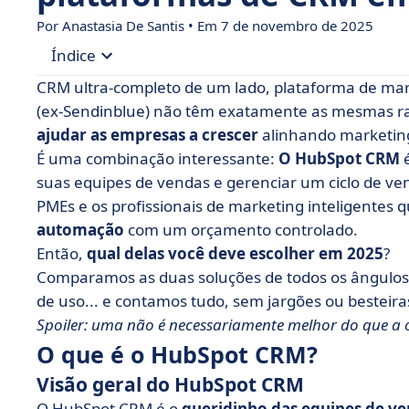
Por Anastasia De Santis • Em 7 de novembro de 2025
Índice
CRM ultra-completo de um lado, plataforma de mark
• O que é o HubSpot CRM?
(ex-Sendinblue) não têm exatamente as mesmas r
ajudar as empresas a crescer
alinhando marketing
• O que é o Brevo?
É uma combinação interessante:
O HubSpot CRM
é
• HubSpot CRM vs Brevo: comparar recursos
suas equipes de vendas e gerenciar um ciclo de ve
• HubSpot CRM vs Brevo: compare os preços
PMEs e os profissionais de marketing inteligente
automação
• HubSpot CRM vs. Brevo: qual interface é mais i
com um orçamento controlado.
Então,
qual delas você deve escolher em 2025
?
• HubSpot CRM vs Brevo: compare as integraçõ
Comparamos as duas soluções de todos os ângulos:
• Quando você deve escolher o HubSpot CRM ou
de uso... e contamos tudo, sem jargões ou besteira
• O que aprendemos com a batalha entre o Hub
Spoiler: uma não é necessariamente melhor do que a 
O que é o HubSpot CRM?
• Perguntas frequentes sobre o HubSpot CRM e 
Visão geral do HubSpot CRM
O HubSpot CRM é o
queridinho das equipes de v