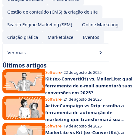
Gestão de conteúdo (CMS) & criação de site
Search Engine Marketing (SEM)
Online Marketing
Criação gráfica
Marketplace
Eventos
Ver mais
Últimos artigos
Software
• 22 de agosto de 2025
Kit (ex-ConvertKit) vs. MailerLite: qual
ferramenta de e-mail aumentará suas
conversões em 2025?
Software
• 21 de agosto de 2025
ActiveCampaign vs Drip: escolha a
ferramenta de automação de
marketing que transformará sua
empresa
Software
• 19 de agosto de 2025
MailerLite vs Kit (ex-ConvertKit): a