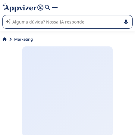
de nossa IA (várias linhas com
shift + enter
).
A IA do Appvizer o orienta no uso ou na seleção de software
SaaS para sua empresa.
Marketing