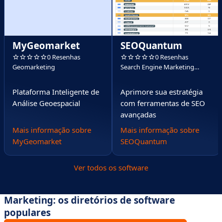
MyGeomarket
SEOQuantum
0 Resenhas
0 Resenhas
Geomarketing
Search Engine Marketing
(SEM)
Plataforma Inteligente de
Aprimore sua estratégia
Análise Geoespacial
com ferramentas de SEO
avançadas
Mais informação sobre
Mais informação sobre
MyGeomarket
SEOQuantum
Ver todos os software
Marketing: os diretórios de software
populares