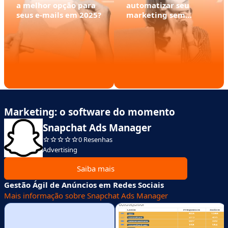
a melhor opção para
automatizar seu
seus e-mails em 2025?
marketing sem
perder tempo
Marketing: o software do momento
Snapchat Ads Manager
0 Resenhas
Advertising
Saiba mais
Gestão Ágil de Anúncios em Redes Sociais
Mais informação sobre Snapchat Ads Manager