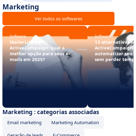
Marketing
Ver todos os softwares
Software
Software
MailerLite ou
13 alternativas à
ActiveCampaign: qual a
ActiveCampaign 
melhor opção para seus e-
automatizar seu 
mails em 2025?
sem perder temp
Marketing : categorias associadas
Email marketing
Marketing Automation
Geração de leads
E-Commerce