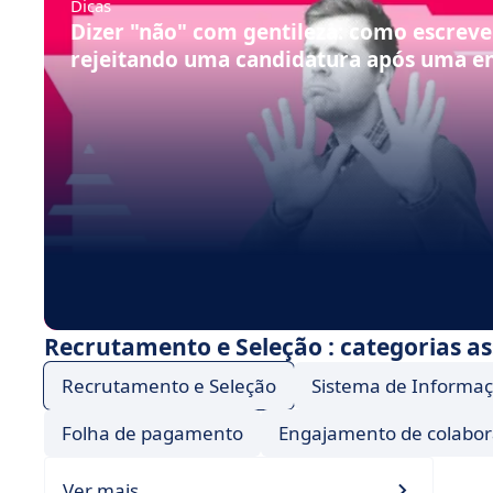
Dicas
Dizer "não" com gentileza: como escreve
rejeitando uma candidatura após uma en
Recrutamento e Seleção : categorias a
Recrutamento e Seleção
Sistema de Informa
Folha de pagamento
Engajamento de colabo
Ver mais