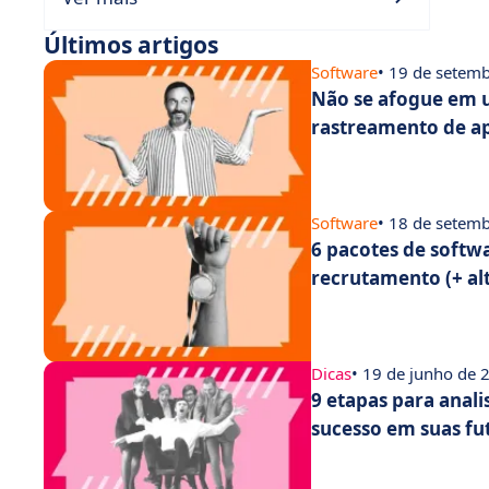
Últimos artigos
Software
• 19 de setem
Não se afogue em u
rastreamento de ap
Software
• 18 de setem
6 pacotes de softw
recrutamento (+ al
Dicas
• 19 de junho de 
9 etapas para anal
sucesso em suas fu