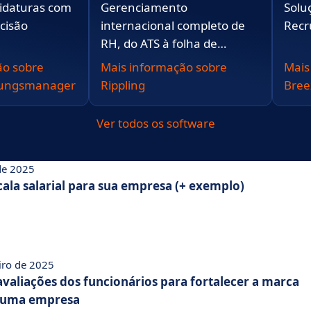
idaturas com
Gerenciamento
Solu
ecisão
internacional completo de
Recr
RH, do ATS à folha de
pagamento
ão sobre
Mais informação sobre
Mais
bungsmanager
Rippling
Bree
Ver todos os software
 de 2025
ala salarial para sua empresa (+ exemplo)
eiro de 2025
avaliações dos funcionários para fortalecer a marca
 uma empresa