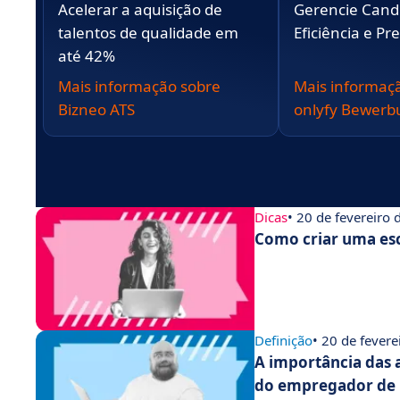
Acelerar a aquisição de
Gerencie Cand
talentos de qualidade em
Eficiência e Pr
até 42%
Mais informação sobre
Mais informaç
Bizneo ATS
onlyfy Bewer
Dicas
• 20 de fevereiro
Como criar uma esc
Definição
• 20 de fever
A importância das 
do empregador de