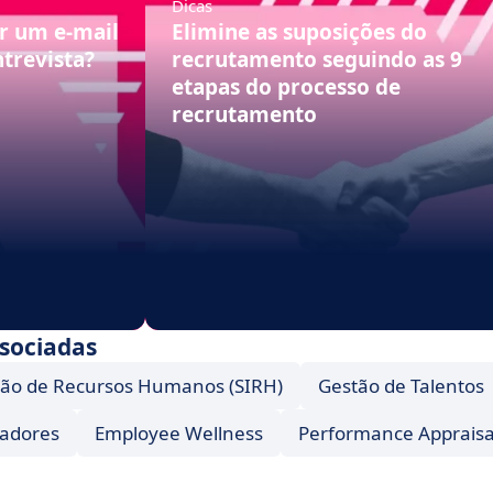
Dicas
r um e-mail
Elimine as suposições do
trevista?
recrutamento seguindo as 9
etapas do processo de
recrutamento
ssociadas
ção de Recursos Humanos (SIRH)
Gestão de Talentos
radores
Employee Wellness
Performance Appraisa