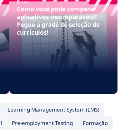
Dicas
Como você pode comparar
aplicativos incomparáveis?
Pegue a grade de seleção de
currículos!
Learning Management System (LMS)
l
Pre-employment Testing
Formação