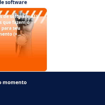
de software
s de software ATS
s que fazem o
 para seu
mento (+
ivas)
do momento