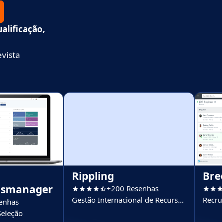
alificação,
evista
Rippling
Bre
gsmanager
+200 Resenhas
Gestão Internacional de Recursos
Recru
enhas
Humanos (GIRH)
Seleção