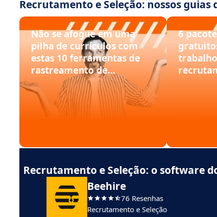
Recrutamento e Seleção: nossos guias 
Não se afogue em uma
6 pacote
pilha de currículos com
gratuito
estas 10 ferramentas de
trabalho
rastreamento de
recruta
aplicativos
alternat
Recrutamento e Seleção: o software 
Beehire
76 Resenhas
Recrutamento e Seleção