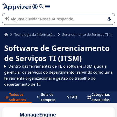
de nossa IA (várias linhas com
shift + enter
).
A IA do Appvizer o orienta no uso ou na seleção de software
SaaS para sua empresa.
Tecnologia da Informação (TI)
Gerenciamento de Serviços TI (ITSM)
Software de Gerenciamento
de Serviços TI (ITSM)
Dentro das ferramentas de TI, o software ITSM ajuda a
gerenciar os serviços do departamento, servindo como uma
ferramenta organizacional e gestão do trabalho do
departamento de TI.
Todos os
Guia de
Categorias
FAQ
softwares
compras
associadas
ManageEngine