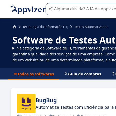
A IA do Appvizer o orienta no uso o
Tecnologia da Informação (TI)
Testes Automatizados
Software de Testes Au
Na categoria de Software de TI, ferramentas de gerencia
garantir a qualidade dos serviços de uma empresa. Como 
de um website ou de uma determinada plataforma, a auto
Todos os softwares
Guia de compras
BugBug
Automatize Testes com Eficiência para