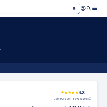
o
4.8
Com base em
15 avaliações