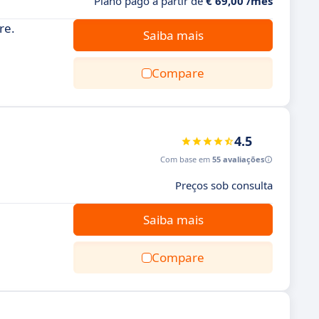
Plano pago a partir de
€ 69,00 /mês
re.
Saiba mais
Compare
4.5
Com base em
55 avaliações
Preços sob consulta
Saiba mais
Compare