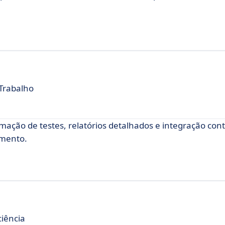
Trabalho
mação de testes, relatórios detalhados e integração con
imento.
ciência