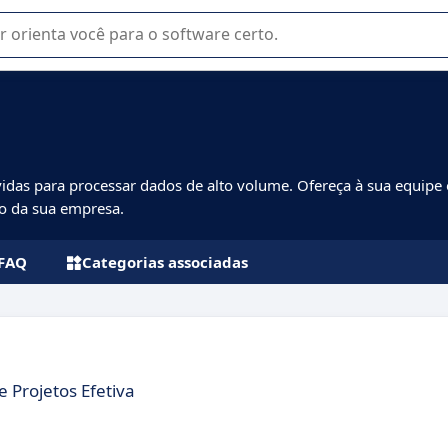
u na seleção de software SaaS para sua empresa.
idas para processar dados de alto volume. Ofereça à sua equipe 
to da sua empresa.
FAQ
Categorias associadas
 Projetos Efetiva