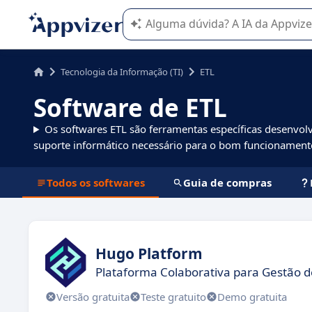
A IA do Appvizer o orienta no uso o
Tecnologia da Informação (TI)
ETL
Software de ETL
Os softwares ETL são ferramentas específicas desenvolv
suporte informático necessário para o bom funcionamen
Todos os softwares
Guia de compras
Hugo Platform
Plataforma Colaborativa para Gestão de
Versão gratuita
Teste gratuito
Demo gratuita