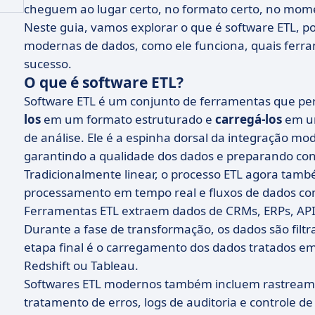
cheguem ao lugar certo, no formato certo, no mome
Neste guia, vamos explorar o que é software ETL, p
modernas de dados, como ele funciona, quais fer
sucesso.
O que é software ETL?
Software ETL é um conjunto de ferramentas que pe
los
em um formato estruturado e
carregá-los
em um
de análise. Ele é a espinha dorsal da integração m
garantindo a qualidade dos dados e preparando conj
Tradicionalmente linear, o processo ETL agora també
processamento em tempo real e fluxos de dados co
Ferramentas ETL extraem dados de CRMs, ERPs, APIs
Durante a fase de transformação, os dados são filtr
etapa final é o carregamento dos dados tratados e
Redshift ou Tableau.
Softwares ETL modernos também incluem rastreamen
tratamento de erros, logs de auditoria e controle 