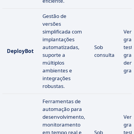
eficiente.
Gestão de
versões
simplificada com
Ver
implantações
grat
automatizadas,
Sob
test
DeployBot
suporte a
consulta
grat
múltiplos
dem
ambientes e
grat
integrações
robustas.
Ferramentas de
automação para
desenvolvimento,
Ver
monitoramento
grat
em tempo real e
Sob
test