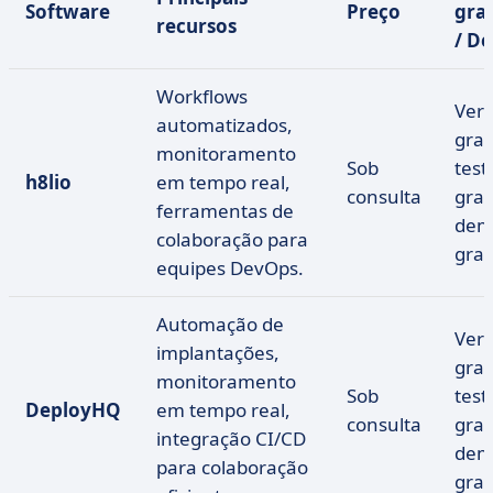
Software
Preço
grat
recursos
/ D
Workflows
Ver
automatizados,
grat
monitoramento
Sob
test
h8lio
em tempo real,
consulta
grat
ferramentas de
dem
colaboração para
grat
equipes DevOps.
Automação de
Ver
implantações,
grat
monitoramento
Sob
test
DeployHQ
em tempo real,
consulta
grat
integração CI/CD
dem
para colaboração
grat