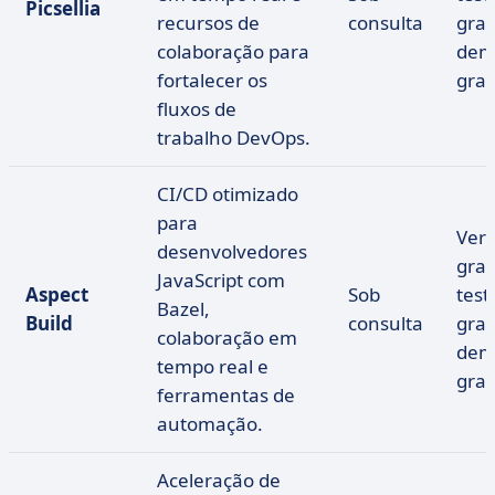
Picsellia
recursos de
consulta
grat
colaboração para
dem
fortalecer os
grat
fluxos de
trabalho DevOps.
CI/CD otimizado
para
Ver
desenvolvedores
grat
JavaScript com
Aspect
Sob
test
Bazel,
Build
consulta
grat
colaboração em
dem
tempo real e
grat
ferramentas de
automação.
Aceleração de