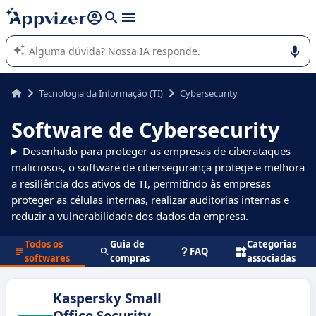
de nossa IA (várias linhas com
shift + enter
).
A IA do Appvizer o orienta no uso ou na seleção de software
SaaS para sua empresa.
Tecnologia da Informação (TI)
Cybersecurity
Software de Cybersecurity
Desenhado para proteger as empresas de ciberataques
maliciosos, o software de cibersegurança protege e melhora
a resiliência dos ativos de TI, permitindo às empresas
proteger as células internas, realizar auditorias internas e
reduzir a vulnerabilidade dos dados da empresa.
Todos os
Guia de
Categorias
FAQ
softwares
compras
associadas
Kaspersky Small