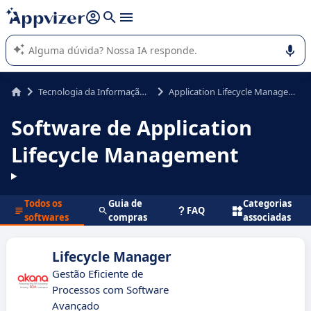
de nossa IA (várias linhas com
shift + enter
).
A IA do Appvizer o orienta no uso ou na seleção de software
SaaS para sua empresa.
Tecnologia da Informação (TI)
Application Lifecycle Management
Software de Application
Lifecycle Management
Todos os
Guia de
Categorias
FAQ
softwares
compras
associadas
Lifecycle Manager
Gestão Eficiente de
Processos com Software
Avançado