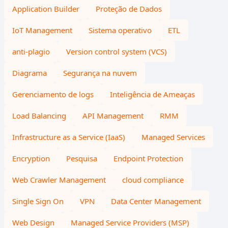
Application Builder
Proteção de Dados
IoT Management
Sistema operativo
ETL
anti-plagio
Version control system (VCS)
Diagrama
Segurança na nuvem
Gerenciamento de logs
Inteligência de Ameaças
Load Balancing
API Management
RMM
Infrastructure as a Service (IaaS)
Managed Services
Encryption
Pesquisa
Endpoint Protection
Web Crawler Management
cloud compliance
Single Sign On
VPN
Data Center Management
Web Design
Managed Service Providers (MSP)