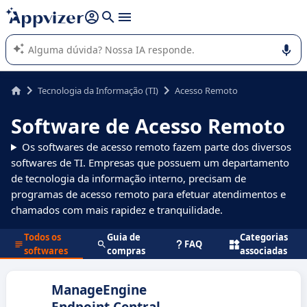
de nossa IA (várias linhas com
shift + enter
).
A IA do Appvizer o orienta no uso ou na seleção de software
SaaS para sua empresa.
Tecnologia da Informação (TI)
Acesso Remoto
Software de Acesso Remoto
Os softwares de acesso remoto fazem parte dos diversos
softwares de TI. Empresas que possuem um departamento
de tecnologia da informação interno, precisam de
programas de acesso remoto para efetuar atendimentos e
chamados com mais rapidez e tranquilidade.
Todos os
Guia de
Categorias
FAQ
softwares
compras
associadas
ManageEngine