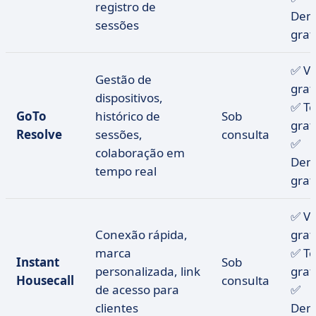
registro de
Dem
sessões
grat
✅ V
Gestão de
grat
dispositivos,
✅ Te
GoTo
histórico de
Sob
grat
Resolve
sessões,
consulta
✅
colaboração em
Dem
tempo real
grat
✅ V
Conexão rápida,
grat
marca
✅ Te
Instant
Sob
personalizada, link
grat
Housecall
consulta
de acesso para
✅
clientes
Dem