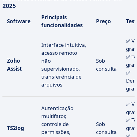
2025
Principais
Software
Preço
Tes
funcionalidades
✅ V
Interface intuitiva,
grat
acesso remoto
✅ Te
Zoho
não
Sob
grat
Assist
supervisionado,
consulta
✅
transferência de
Dem
arquivos
grat
✅ V
Autenticação
grat
multifator,
✅ Te
controle de
Sob
TS2log
grat
permissões,
consulta
✅