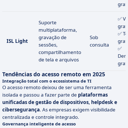
grat
✅ V
Suporte
grat
multiplataforma,
✅ Te
gravação de
Sob
ISL Light
grat
sessões,
consulta
✅
compartilhamento
Dem
de tela e arquivos
grat
Tendências do acesso remoto em 2025
Integração total com o ecossistema de TI
O acesso remoto deixou de ser uma ferramenta
isolada e passou a fazer parte de
plataformas
unificadas de gestão de dispositivos, helpdesk e
cibersegurança
. As empresas exigem visibilidade
centralizada e controle integrado.
Governança inteligente de acesso