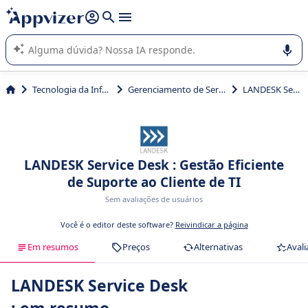
de nossa IA (várias linhas com
shift + enter
).
A IA do Appvizer o orienta no uso ou na seleção de software
SaaS para sua empresa.
Tecnologia da Informação (TI)
Gerenciamento de Serviços TI (ITSM)
LANDESK Service Desk
LANDESK Service Desk : Gestão Eficiente
de Suporte ao Cliente de TI
Sem avaliações de usuários
Você é o editor deste software?
Reivindicar a página
Em resumos
Preços
Alternativas
Avali
LANDESK Service Desk