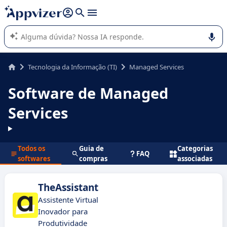
de nossa IA (várias linhas com
shift + enter
).
A IA do Appvizer o orienta no uso ou na seleção de software
SaaS para sua empresa.
Tecnologia da Informação (TI)
Managed Services
Software de Managed
Services
Todos os
Guia de
Categorias
FAQ
softwares
compras
associadas
TheAssistant
Assistente Virtual
Inovador para
Produtividade