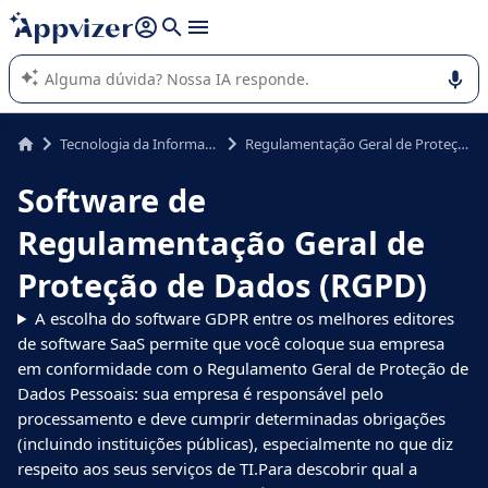
de nossa IA (várias linhas com
shift + enter
).
A IA do Appvizer o orienta no uso ou na seleção de software
SaaS para sua empresa.
Tecnologia da Informação (TI)
Regulamentação Geral de Proteção de Dados (RGPD)
Software de
Regulamentação Geral de
Proteção de Dados (RGPD)
A escolha do software GDPR entre os melhores editores
de software SaaS permite que você coloque sua empresa
em conformidade com o Regulamento Geral de Proteção de
Dados Pessoais: sua empresa é responsável pelo
processamento e deve cumprir determinadas obrigações
(incluindo instituições públicas), especialmente no que diz
respeito aos seus serviços de TI.Para descobrir qual a