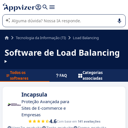
de nossa IA (várias linhas com
shift + enter
).
A IA do Appvizer o orienta no uso ou na seleção de software
SaaS para sua empresa.
Tecnologia da Informação (TI)
Load Balancing
Software de Load Balancing
Todos os
Categorias
FAQ
softwares
associadas
Incapsula
Proteção Avançada para
Sites de E-commerce e
Empresas
4.6
Com base em
141 avaliações
Versão gratuita
Teste gratuito
Demo gratuita