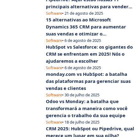
principais alternativas para vender
rápido e bem
Software
• 21 de agosto de 2025
15 alternativas ao Microsoft
Dynamics 365 CRM para aumentar
suas vendas e otimizar o
gerenciamento de clientes
Software
• 6 de agosto de 2025
HubSpot vs Salesforce: os gigantes do
CRM se enfrentam em 2025! Nós o
ajudaremos a escolher
Software
• 6 de agosto de 2025
monday.com vs HubSpot: a batalha
das plataformas para gerenciar suas
vendas e clientes
Software
• 30 de julho de 2025
Odoo vs Monday: a batalha que
transformará a maneira como você
gerencia o trabalho da sua equipe
Software
• 18 de julho de 2025
CRM 2025: HubSpot ou Pipedrive, qual
merece um lugar em sua pilha?