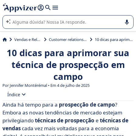
de nossa IA (várias linhas com
shift + enter
).
A IA do Appvizer o orienta no uso ou na seleção de software
SaaS para sua empresa.
Vendas e Relação com Cliente
Customer relationship management (CRM)
10 dicas para aprimorar sua técnica de prospecção em campo
10 dicas para aprimorar sua
técnica de prospecção em
campo
Por
Jennifer Montérémal
• Em 4 de julho de 2025
Índice
Ainda há tempo para a
prospecção de campo
?
• Definição de prospecção em campo
Embora as novas tendências de mercado estejam
• Vantagens da prospecção de vendas em campo
privilegiando
técnicas de prospecção
e
técnicas de
vendas
cada vez mais voltadas para a economia
• Técnicas de prospecção em campo: antes da