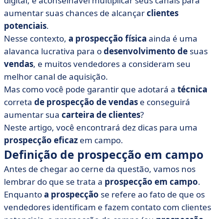
digital, é aconselhável multiplicar seus canais para
prospecção
aumentar suas chances de alcançar
clientes
• Técnicas de prospecção de campo: durante a
potenciais
.
prospecção
Nesse contexto,
a prospecção física
ainda é uma
• Técnicas de prospecção de campo: após a prospecção
alavanca lucrativa para o
desenvolvimento de
suas
• Sim para a técnica de prospecção de vendas em
vendas
, e muitos vendedores a consideram seu
campo... mas não a única!
melhor canal de aquisição.
Mas como você pode garantir que adotará a
técnica
correta
de prospecção de vendas
e conseguirá
aumentar sua
carteira de clientes
?
Neste artigo, você encontrará dez dicas para uma
prospecção eficaz
em campo.
Definição de prospecção em campo
Antes de chegar ao cerne da questão, vamos nos
lembrar do que se trata a
prospecção em campo
.
Enquanto
a prospecção
se refere ao fato de que os
vendedores identificam e fazem contato com clientes