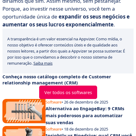
diríamos que sim. Assim mesmo, sem pestanejar.
Porque, ao investir nesse universo, você tem a
oportunidade única de
expandir os seus negócios e
aumentar os seus lucros exponencialmente
.
A transparência é um valor essencial na Appvizer. Como mídia, o
nosso objetivo é oferecer conteúdos úteis e de qualidade aos
nossos leitores, a partir dos quais a Appvizer se possa sustentar. É
por isso que o convidamos a descobrir o nosso sistema de
remuneração.
Saiba mais
Conheça nosso catálogo completo de Customer
relationship management (CRM)
Ver todos os softwares
Software
• 26 de dezembro de 2025
Alternativa ao EngageBay: 9 CRMs
mais poderosos para automatizar
suas vendas
Software
• 18 de dezembro de 2025
Insightly vs Pipedrive: qual CRM você