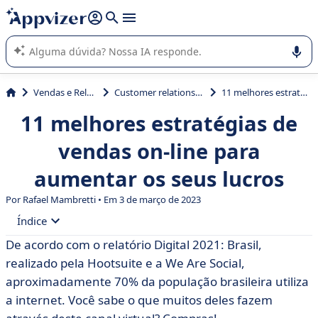
de nossa IA (várias linhas com
shift + enter
).
A IA do Appvizer o orienta no uso ou na seleção de software
SaaS para sua empresa.
Vendas e Relação com Cliente
Customer relationship management (CRM)
11 melhores estratégias de vendas on-line para aumentar os seus lucros
11 melhores estratégias de
vendas on-line para
aumentar os seus lucros
Por Rafael Mambretti • Em 3 de março de 2023
Índice
De acordo com o relatório Digital 2021: Brasil,
• O que são vendas online?
realizado pela Hootsuite e a We Are Social,
• O que é estratégia de vendas online?
aproximadamente 70% da população brasileira utiliza
a internet. Você sabe o que muitos deles fazem
• 11 melhores estratégias de vendas online