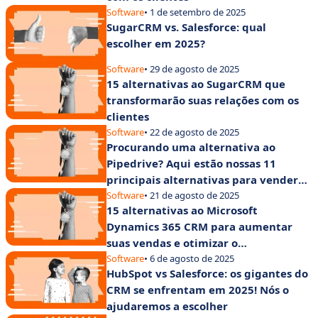
Software
• 1 de setembro de 2025
SugarCRM vs. Salesforce: qual
escolher em 2025?
Software
• 29 de agosto de 2025
15 alternativas ao SugarCRM que
transformarão suas relações com os
clientes
Software
• 22 de agosto de 2025
Procurando uma alternativa ao
Pipedrive? Aqui estão nossas 11
principais alternativas para vender
rápido e bem
Software
• 21 de agosto de 2025
15 alternativas ao Microsoft
Dynamics 365 CRM para aumentar
suas vendas e otimizar o
gerenciamento de clientes
Software
• 6 de agosto de 2025
HubSpot vs Salesforce: os gigantes do
CRM se enfrentam em 2025! Nós o
ajudaremos a escolher