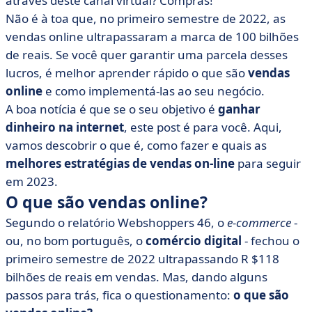
através deste canal virtual? Compras!
• Vantagens das técnicas de vendas online
Não é à toa que, no primeiro semestre de 2022, as
• Eu devo investir em estratégias de venda online?
vendas online ultrapassaram a marca de 100 bilhões
de reais. Se você quer garantir uma parcela desses
lucros, é melhor aprender rápido o que são
vendas
online
e como implementá-las ao seu negócio.
A boa notícia é que se o seu objetivo é
ganhar
dinheiro na internet
, este post é para você. Aqui,
vamos descobrir o que é, como fazer e quais as
melhores estratégias de vendas on-line
para seguir
em 2023.
O que são vendas online?
Segundo o relatório Webshoppers 46, o
e-commerce
-
ou, no bom português, o
comércio digital
- fechou o
primeiro semestre de 2022 ultrapassando R $118
bilhões de reais em vendas. Mas, dando alguns
passos para trás, fica o questionamento:
o que são