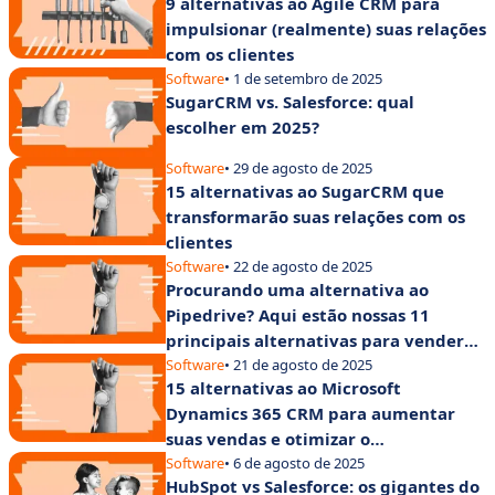
9 alternativas ao Agile CRM para
impulsionar (realmente) suas relações
com os clientes
Software
• 1 de setembro de 2025
SugarCRM vs. Salesforce: qual
escolher em 2025?
Software
• 29 de agosto de 2025
15 alternativas ao SugarCRM que
transformarão suas relações com os
clientes
Software
• 22 de agosto de 2025
Procurando uma alternativa ao
Pipedrive? Aqui estão nossas 11
principais alternativas para vender
rápido e bem
Software
• 21 de agosto de 2025
15 alternativas ao Microsoft
Dynamics 365 CRM para aumentar
suas vendas e otimizar o
gerenciamento de clientes
Software
• 6 de agosto de 2025
HubSpot vs Salesforce: os gigantes do