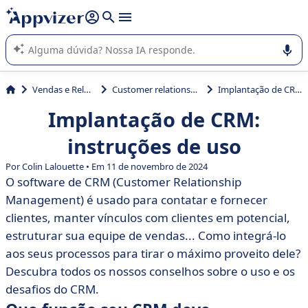
de nossa IA (várias linhas com
shift + enter
).
A IA do Appvizer o orienta no uso ou na seleção de software
SaaS para sua empresa.
Vendas e Relação com Cliente
Customer relationship management (CRM)
Implantação de CRM: instruções de uso
Implantação de CRM:
instruções de uso
Por Colin Lalouette • Em 11 de novembro de 2024
O software de CRM (Customer Relationship
Management) é usado para contatar e fornecer
clientes, manter vínculos com clientes em potencial,
estruturar sua equipe de vendas... Como integrá-lo
aos seus processos para tirar o máximo proveito dele?
Descubra todos os nossos conselhos sobre o uso e os
desafios do CRM.