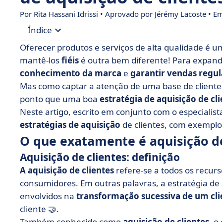
Por Rita Hassani Idrissi • Aprovado por Jérémy Lacoste • 
Índice
Oferecer produtos e serviços de alta qualidade é u
• O que exatamente é aquisição de clientes?
mantê-los
fiéis
é outra bem diferente! Para expandi
conhecimento da marca
e
garantir vendas regul
• As 8 melhores estratégias de aquisição de clie
Mas como captar a atenção de uma base de clientes
• 6 práticas recomendadas para otimizar sua aqu
ponto que uma boa
estratégia de aquisição de cl
• Como você desenvolve uma boa estratégia de a
Neste artigo, escrito em conjunto com o especialis
estratégias de aquisição
• Aquisição de clientes em poucas palavras
de clientes, com exemplo
O que exatamente é aquisição de
Aquisição de clientes: definição
A aquisição de clientes
refere-se a todos os recur
consumidores. Em outras palavras, a estratégia de a
envolvidos na
transformação sucessiva de um cli
cliente 🤝.
Também conhecido como
aquisição de clientes
, o