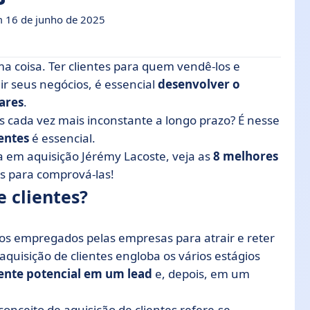
Em 16 de junho de 2025
ma coisa. Ter clientes para quem vendê-los e
r seus negócios, é essencial
desenvolver o
ares
.
ntes para gerar tráfego
 cada vez mais inconstante a longo prazo? É nesse
isição de clientes
ientes
é essencial.
quisição de clientes B2B?
ta em aquisição Jérémy Lacoste, veja as
8 melhores
s para comprová-las!
 clientes?
sos empregados pelas empresas para atrair e reter
quisição de clientes engloba os vários estágios
ente potencial em um lead
e, depois, em um
 conceito de aquisição de clientes refere-se