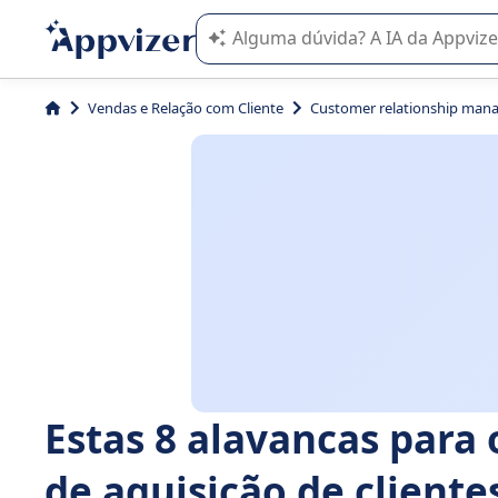
A IA do Appvizer o orienta no uso o
Vendas e Relação com Cliente
Customer relationship man
Estas 8 alavancas para 
de aquisição de cliente