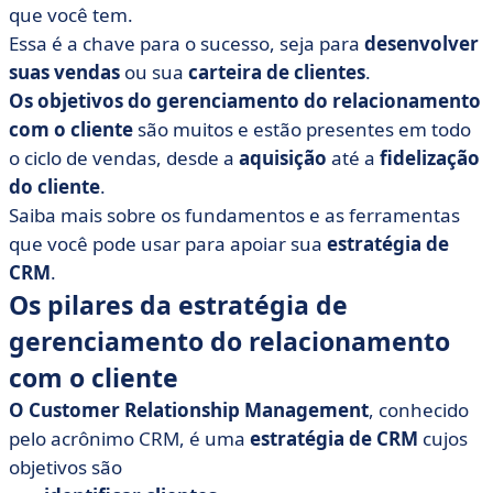
• Ferramentas de gerenciamento de relacionamento
que você tem.
com o cliente
Essa é a chave para o sucesso, seja para
desenvolver
• Análise e ajuste de sua estratégia de CRM
suas vendas
ou sua
carteira de clientes
.
Os objetivos do gerenciamento do relacionamento
com o cliente
são muitos e estão presentes em todo
o
ciclo de vendas
, desde a
aquisição
até a
fidelização
do cliente
.
Saiba mais sobre os fundamentos e as ferramentas
que você pode usar para apoiar sua
estratégia de
CRM
.
Os pilares da estratégia de
gerenciamento do relacionamento
com o cliente
O Customer Relationship Management
, conhecido
pelo acrônimo CRM, é uma
estratégia de CRM
cujos
objetivos são