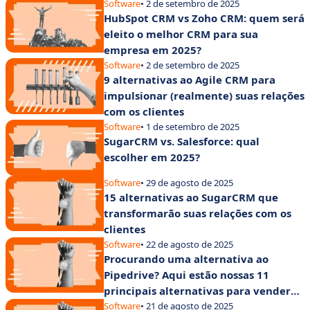
Software
• 2 de setembro de 2025
HubSpot CRM vs Zoho CRM: quem será
eleito o melhor CRM para sua
empresa em 2025?
Software
• 2 de setembro de 2025
9 alternativas ao Agile CRM para
impulsionar (realmente) suas relações
com os clientes
Software
• 1 de setembro de 2025
SugarCRM vs. Salesforce: qual
escolher em 2025?
Software
• 29 de agosto de 2025
15 alternativas ao SugarCRM que
transformarão suas relações com os
clientes
Software
• 22 de agosto de 2025
Procurando uma alternativa ao
Pipedrive? Aqui estão nossas 11
principais alternativas para vender
rápido e bem
Software
• 21 de agosto de 2025