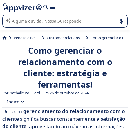
de nossa IA (várias linhas com
shift + enter
).
A IA do Appvizer o orienta no uso ou na seleção de software
SaaS para sua empresa.
Vendas e Relação com Cliente
Customer relationship management (CRM)
Como gerenciar o relacionamento com o cliente: estratégia e ferramentas!
Como gerenciar o
relacionamento com o
cliente: estratégia e
ferramentas!
Por Nathalie Pouillard • Em 26 de outubro de 2024
Índice
Um bom
gerenciamento do relacionamento com o
• Os pilares da estratégia de gerenciamento do
cliente
significa buscar constantemente
a satisfação
relacionamento com o cliente
do cliente
, aproveitando ao máximo as informações