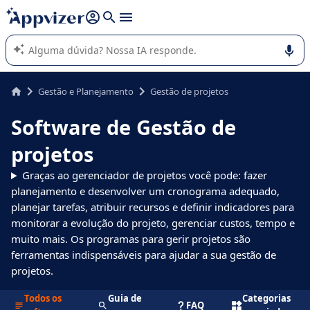
de nossa IA (várias linhas com
shift + enter
).
A IA do Appvizer o orienta no uso ou na seleção de software
SaaS para sua empresa.
Gestão e Planejamento
Gestão de projetos
Software de Gestão de
projetos
Graças ao gerenciador de projetos você pode: fazer
planejamento e desenvolver um cronograma adequado,
planejar tarefas, atribuir recursos e definir indicadores para
monitorar a evolução do projeto, gerenciar custos, tempo e
muito mais. Os programas para gerir projetos são
ferramentas indispensáveis para ajudar a sua gestão de
projetos.
Todos os
Guia de
Categorias
FAQ