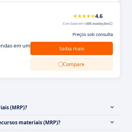
4.6
Com base em
+200 avaliações
Preços sob consulta
 vendas em um
Saiba mais
Compare
iais (MRP)?
ecursos materiais (MRP)?