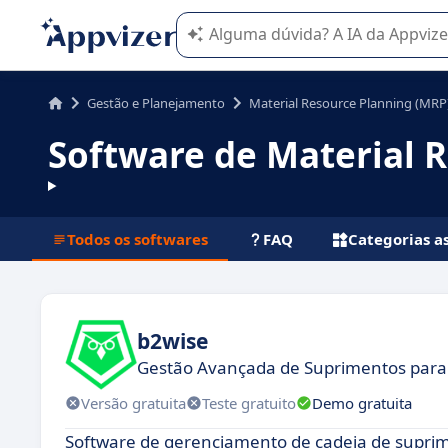
A IA do Appvizer o orienta no uso o
Gestão e Planejamento
Material Resource Planning (MRP
Software de Material 
Todos os softwares
FAQ
Categorias a
b2wise
Gestão Avançada de Suprimentos para
Versão gratuita
Teste gratuito
Demo gratuita
Software de gerenciamento de cadeia de suprim