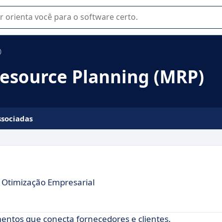
u na seleção de software SaaS para sua empresa.
)
Resource Planning (MRP)
ssociadas
 Otimização Empresarial
entos que conecta fornecedores e clientes.