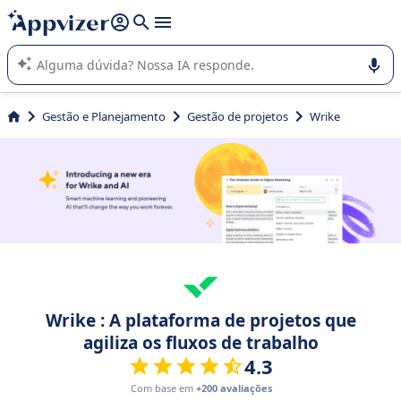
de nossa IA (várias linhas com
shift + enter
).
A IA do Appvizer o orienta no uso ou na seleção de software
SaaS para sua empresa.
Gestão e Planejamento
Gestão de projetos
Wrike
Wrike : A plataforma de projetos que
agiliza os fluxos de trabalho
4.3
Com base em
+200 avaliações