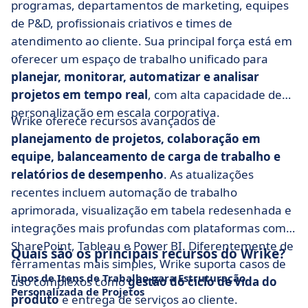
programas, departamentos de marketing, equipes
de P&D, profissionais criativos e times de
atendimento ao cliente. Sua principal força está em
oferecer um espaço de trabalho unificado para
planejar, monitorar, automatizar e analisar
projetos em tempo real
, com alta capacidade de
personalização em escala corporativa.
Wrike oferece recursos avançados de
planejamento de projetos, colaboração em
equipe, balanceamento de carga de trabalho e
relatórios de desempenho
. As atualizações
recentes incluem automação de trabalho
aprimorada, visualização em tabela redesenhada e
integrações mais profundas com plataformas como
SharePoint, Tableau e Power BI. Diferentemente de
Quais são os principais recursos do Wrike?
ferramentas mais simples, Wrike suporta casos de
Tipos de Itens de Trabalho para Estruturação
uso complexos como
gestão do ciclo de vida do
Personalizada de Projetos
produto
e entrega de serviços ao cliente.