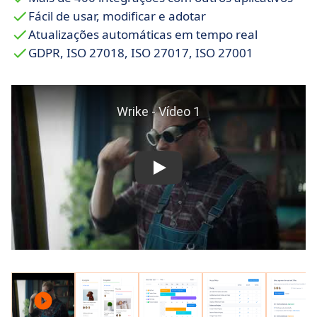
compartilhados e atualizações em tempo real.
Fácil de usar, modificar e adotar
Escalabilidade para operações complexas
:
Atualizações automáticas em tempo real
atende às necessidades de campanhas de
GDPR, ISO 27018, ISO 27017, ISO 27001
marketing, gestão de produtos e outras
operações corporativas.
Inovação contínua
: atualizações mensais da
plataforma com melhorias em automação,
inteligência e interface, voltadas para uso
empresarial.