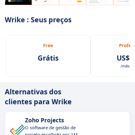
Wrike : Seus preços
Free
Profes
Grátis
US$ 1
/mês /u
Alternativas dos
clientes para Wrike
Zoho Projects
O software de gestão de
projeto escolhido por 1M