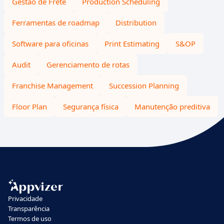
Gestão de Frete
Production Scheduling
Ferramentas de roadmap
Distribution
Software para oficinas
Print Estimating
S&OP
Audit
Gerenciamento de rotas
Franchise Management
Succession Planning
Floor Plan
Segurança física
Manutenção preditiva
Privacidade
Transparência
Termos de uso