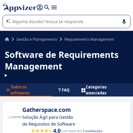
de nossa IA (várias linhas com
shift + enter
).
A IA do Appvizer o orienta no uso ou na seleção de software
SaaS para sua empresa.
Gestão e Planejamento
Requirements Management
Software de Requirements
Management
Todos os
Categorias
FAQ
softwares
associadas
Gatherspace.com
Solução Ágil para Gestão
de Requisitos de Software
4.0
Com base em
3 avaliações