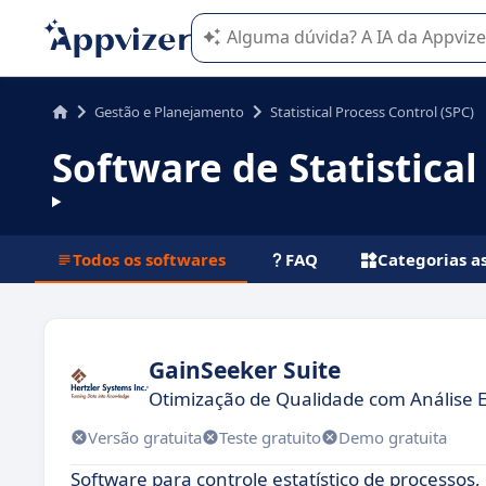
A IA do Appvizer o orienta no uso o
Gestão e Planejamento
Statistical Process Control (SPC)
Software de Statistical
Todos os softwares
FAQ
Categorias a
GainSeeker Suite
Otimização de Qualidade com Análise E
Versão gratuita
Teste gratuito
Demo gratuita
Software para controle estatístico de processos