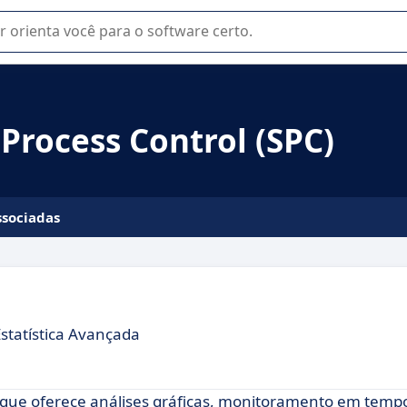
u na seleção de software SaaS para sua empresa.
 Process Control (SPC)
ssociadas
statística Avançada
, que oferece análises gráficas, monitoramento em tempo