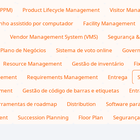
(PPM)
Product Lifecycle Management
Visitor Ma
nho assistido por computador
Facility Management
Vendor Management System (VMS)
Segurança & 
Plano de Negócios
Sistema de voto online
Govern
Resource Management
Gestão de inventário
Fi
gement
Requirements Management
Entrega
S
ement
Gestão de código de barras e etiquetas
Entr
rramentas de roadmap
Distribution
Software para
ent
Succession Planning
Floor Plan
Segurança 