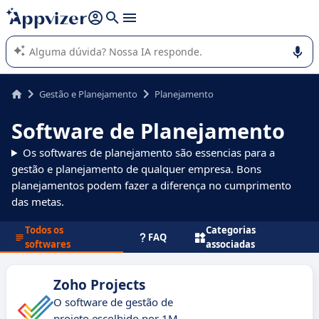
de nossa IA (várias linhas com
shift + enter
).
A IA do Appvizer o orienta no uso ou na seleção de software
SaaS para sua empresa.
Gestão e Planejamento
Planejamento
Software de Planejamento
Os softwares de planejamento são essencias para a
gestão e planejamento de qualquer empresa. Bons
planejamentos podem fazer a diferença no cumprimento
das metas.
Todos os
Categorias
FAQ
softwares
associadas
Zoho Projects
O software de gestão de
projeto escolhido por 1M