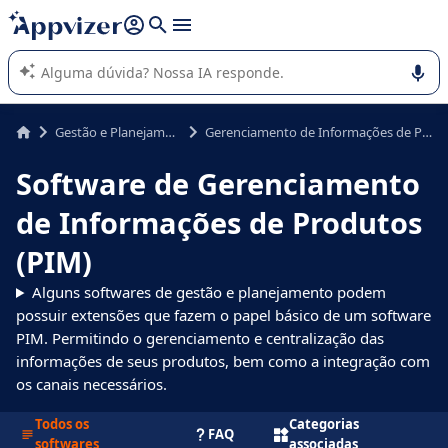
de nossa IA (várias linhas com
shift + enter
).
A IA do Appvizer o orienta no uso ou na seleção de software
SaaS para sua empresa.
Gestão e Planejamento
Gerenciamento de Informações de Produtos (PIM)
Software de Gerenciamento
de Informações de Produtos
(PIM)
Alguns softwares de gestão e planejamento podem
possuir extensões que fazem o papel básico de um software
PIM. Permitindo o gerenciamento e centralização das
informações de seus produtos, bem como a integração com
os canais necessários.
Todos os
Categorias
FAQ
softwares
associadas