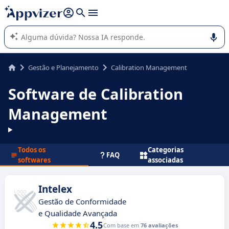
de nossa IA (várias linhas com
shift + enter
).
A IA do Appvizer o orienta no uso ou na seleção de software
SaaS para sua empresa.
Gestão e Planejamento
Calibration Management
Software de Calibration
Management
Todos os
Categorias
FAQ
softwares
associadas
Intelex
Gestão de Conformidade
e Qualidade Avançada
4.5
Com base em
76 avaliações