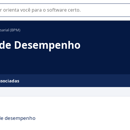
u na seleção de software SaaS para sua empresa.
arial (BPM)
o de Desempenho
ssociadas
 de desempenho