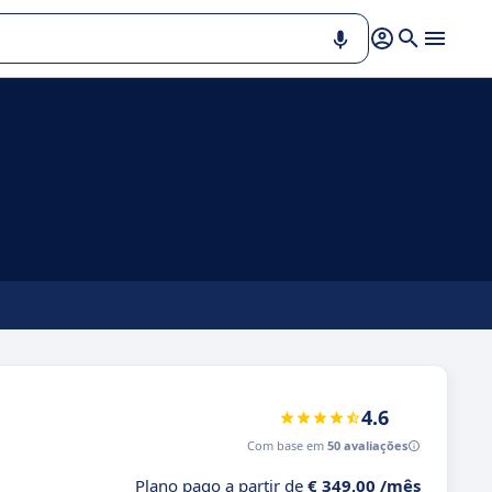
4.6
Com base em
50 avaliações
Plano pago a partir de
€ 349,00 /mês