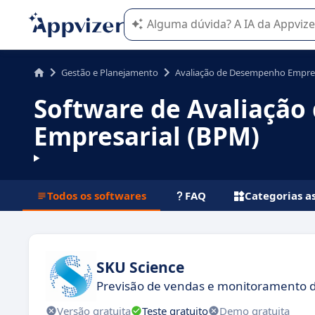
A IA do Appvizer o orienta no uso o
Gestão e Planejamento
Avaliação de Desempenho Empres
Software de Avaliaçã
Empresarial (BPM)
Todos os softwares
FAQ
Categorias a
SKU Science
Previsão de vendas e monitoramento
Versão gratuita
Teste gratuito
Demo gratuita