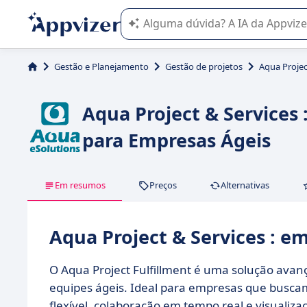
A IA do Appvizer o orienta no uso o
Gestão e Planejamento
Gestão de projetos
Aqua Projec
Aqua Project & Services 
para Empresas Ágeis
Em resumos
Preços
Alternativas
Aqua Project & Services : 
O Aqua Project Fulfillment é uma solução ava
equipes ágeis. Ideal para empresas que buscam
flexível, colaboração em tempo real e visualiz