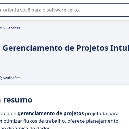
u na seleção de software SaaS para sua empresa.
t & Services
: Gerenciamento de Projetos Intui
Avaliações
em resumo
nçada de
gerenciamento de projetos
projetada para
 otimizar fluxos de trabalho, oferece planejamento
ação dinâmica de dados.