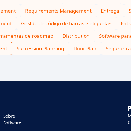
gement
Requirements Management
Entrega
S
ement
Gestão de código de barras e etiquetas
Entr
rramentas de roadmap
Distribution
Software para
ent
Succession Planning
Floor Plan
Segurança 
M
Sobre
C
Software