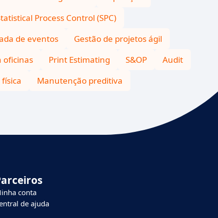
tatistical Process Control (SPC)
ada de eventos
Gestão de projetos ágil
 oficinas
Print Estimating
S&OP
Audit
física
Manutenção preditiva
Parceiros
inha conta
entral de ajuda