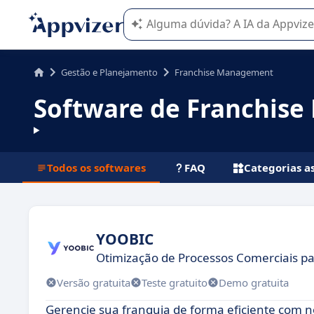
A IA do Appvizer o orienta no uso o
Gestão e Planejamento
Franchise Management
Software de Franchis
Todos os softwares
FAQ
Categorias a
YOOBIC
Otimização de Processos Comerciais p
Versão gratuita
Teste gratuito
Demo gratuita
Gerencie sua franquia de forma eficiente com 