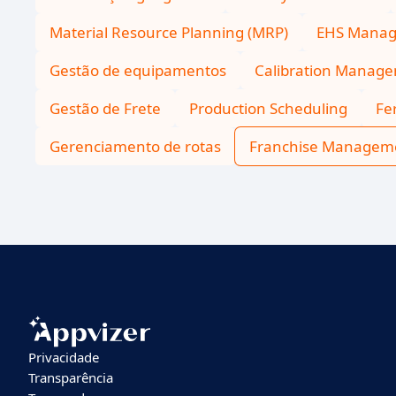
Material Resource Planning (MRP)
EHS Mana
Gestão de equipamentos
Calibration Manag
Gestão de Frete
Production Scheduling
Fe
Gerenciamento de rotas
Franchise Managem
Privacidade
Transparência