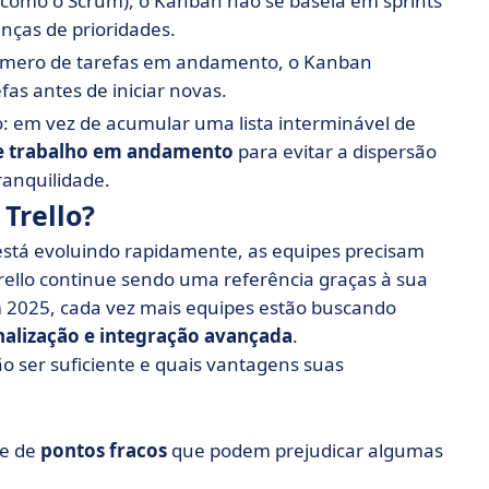
 (como o Scrum), o Kanban não se baseia em sprints
nças de prioridades.
 número de tarefas em andamento, o Kanban
fas antes de iniciar novas.
 em vez de acumular uma lista interminável de
de trabalho em andamento
para evitar a dispersão
ranquilidade.
 Trello?
tá evoluindo rapidamente, as equipes precisam
rello continue sendo uma referência graças à sua
m 2025, cada vez mais equipes estão buscando
onalização e integração avançada
.
 ser suficiente e quais vantagens suas
ie de
pontos fracos
que podem prejudicar algumas