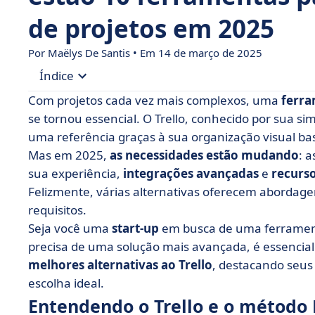
de projetos em 2025
Por
Maëlys De Santis
• Em 14 de março de 2025
Índice
Com projetos cada vez mais complexos, uma
ferra
• Entendendo o Trello e o método Kanban
se tornou essencial. O Trello, conhecido por sua sim
uma referência graças à sua organização visual 
• Por que procurar alternativas ao Trello?
Mas em 2025,
as necessidades estão mudando
: 
• As 10 melhores alternativas ao Trello para seu
sua experiência,
integrações avançadas
e
recurs
• Para recapitular: compare esses pacotes de s
Felizmente, várias alternativas oferecem abordage
comparação
requisitos.
Seja você uma
• Escolhendo a melhor alternativa para sua equ
start-up
em busca de uma ferrament
precisa de uma solução mais avançada, é essencial 
melhores alternativas ao Trello
, destacando seus 
escolha ideal.
Entendendo o Trello e o método