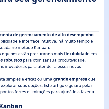
menta de gerenciamento de alto desempenho
plicidade e interface intuitiva, há muito tempo é
baseada no método Kanban.
as equipes estão procurando mais
flexibilidade
em
s projetos
os robustos
para otimizar sua produtividade.
oftware em um relance nesta tabela de
ns inovadoras para atender a esses novos
ipe
a simples e eficaz ou uma
grande empresa
que
explorar suas opções. Este artigo o guiará pelas
pontos fortes e limitações para ajudá-lo a fazer a
 Kanban