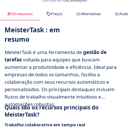
Com base em
+200 avaliações
Em resumos
Preços
Alternativas
Avali
MeisterTask : em
resumo
MeisterTask é uma ferramenta de
gestão de
tarefas
voltada para equipes que buscam
aumentar a produtividade e eficiência. Ideal para
empresas de todos os tamanhos, facilita a
colaboração com seus recursos automáticos e
personalizados. Os principais destaques incluem
fluxos de trabalho visualmente intuitivos e
automações robustas.
Quais são os recursos principais do
MeisterTask?
Trabalho colaborativo em tempo real