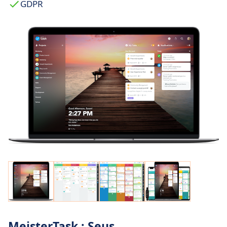
GDPR
MeisterTask : Seus