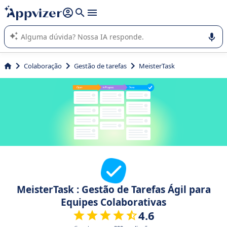
de nossa IA (várias linhas com
shift + enter
).
A IA do Appvizer o orienta no uso ou na seleção de software
SaaS para sua empresa.
Colaboração
Gestão de tarefas
MeisterTask
MeisterTask : Gestão de Tarefas Ágil para
Equipes Colaborativas
4.6