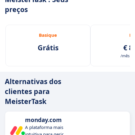
preços
Basique
Pr
Grátis
€ 8
/mês /u
Alternativas dos
clientes para
MeisterTask
monday.com
A plataforma mais
intuitiva para gerir