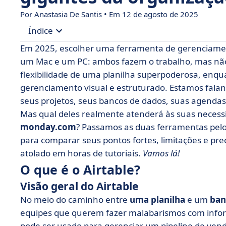
Por Anastasia De Santis • Em 12 de agosto de 2025
Índice
Em 2025, escolher uma ferramenta de gerenciamen
• O que é o Airtable?
um Mac e um PC: ambos fazem o trabalho, mas n
flexibilidade de uma planilha superpoderosa, en
• O que é a monday.com?
gerenciamento visual e estruturado. Estamos falan
• Airtable x Monday.com: comparação de recurs
seus projetos, seus bancos de dados, suas agendas.
• Airtable vs monday.com: compare preços
Mas qual deles realmente atenderá às suas neces
monday.com
• Airtable vs Monday.com: compare as integraç
? Passamos as duas ferramentas pelo c
para comparar seus pontos fortes, limitações e preç
• Quando você deve escolher o Airtable ou o M
atolado em horas de tutoriais.
Vamos lá!
• Coisas para lembrar sobre a batalha entre Ai
O que é o Airtable?
• Perguntas frequentes sobre o Airtable vs. Mo
Visão geral do Airtable
No meio do caminho entre
uma planilha
e um
ban
equipes que querem fazer malabarismos com infor
pode ser usado para gerenciar um pipeline de ve