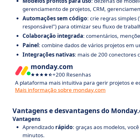
Modelos prontos para uso
: dezenas de model
gerenciamento de projetos, CRM, gerenciamen
Automações sem código
: crie regras simples 
responsável") para otimizar seu fluxo de trabal
Colaboração integrada
: comentários, menções
Painel
: combine dados de vários projetos em u
Integrações nativas
: mais de 200 conectores c
monday.com
+200 Resenhas
A plataforma mais intuitiva para gerir projetos e 
Mais informação sobre monday.com
Vantagens e desvantagens do Monday
Vantagens
Aprendizado
rápido
: graças aos modelos, voc
minutos.