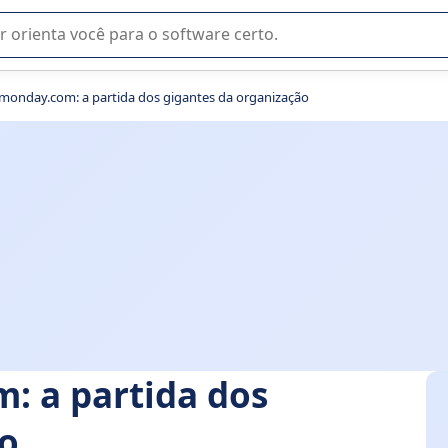
u na seleção de software SaaS para sua empresa.
 monday.com: a partida dos gigantes da organização
: a partida dos
ão