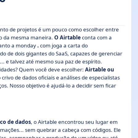
to de projetos é um pouco como escolher entre
ão da mesma maneira.
O Airtable
conta com a
quanto a monday
.
com joga a carta do
do de dois gigantes do SaaS, capazes de gerenciar
os
.. e talvez até mesmo sua paz de espírito.
sidades? Quem você deve escolher:
Airtable ou
ões
rivo de dados oficiais e análises de especialistas
os. Nosso objetivo é ajudá-lo a decidir sem ficar
onday.com?
rtable e Monday.com
nday.com
co de dados
, o Airtable encontrou seu lugar em
mações... sem quebrar a cabeça com códigos. Ele
ndas, acompanhar a produção de um vídeo ou até