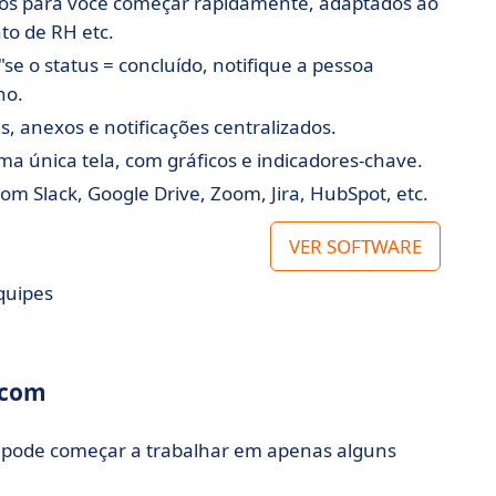
os para você começar rapidamente, adaptados ao
to de RH etc.
("se o status = concluído, notifique a pessoa
ho.
, anexos e notificações centralizados.
ma única tela, com gráficos e indicadores-chave.
om Slack, Google Drive, Zoom, Jira, HubSpot, etc.
VER SOFTWARE
equipes
.com
ê pode começar a trabalhar em apenas alguns