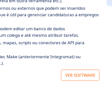
refa em outra ferramenta etc.).
ternos ou externos que podem ser inseridos
que é útil para gerenciar candidaturas a empregos
s podem editar um banco de dados
m colega e até mesmo atribuir tarefas.
, mapas, scripts ou conectores de API para
pier, Make (anteriormente Integromat) ou
.).
VER SOFTWARE