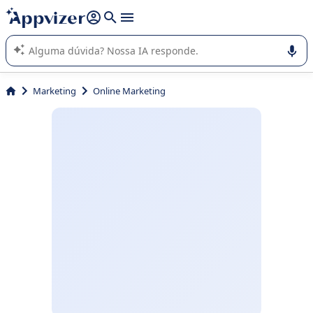
de nossa IA (várias linhas com
shift + enter
).
A IA do Appvizer o orienta no uso ou na seleção de software
SaaS para sua empresa.
Marketing
Online Marketing