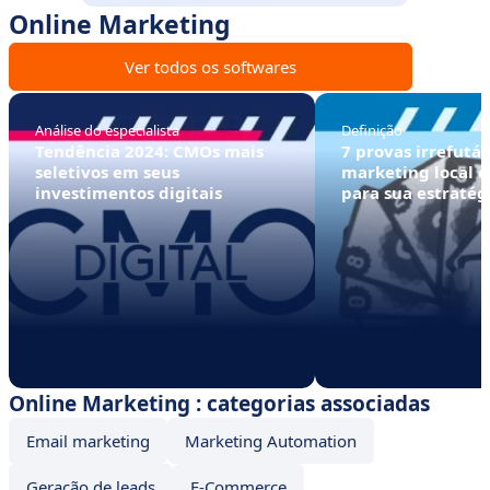
Online Marketing
Ver todos os softwares
Análise do especialista
Definição
Tendência 2024: CMOs mais
7 provas irrefutá
seletivos em seus
marketing local é
investimentos digitais
para sua estratég
Online Marketing : categorias associadas
Email marketing
Marketing Automation
Geração de leads
E-Commerce