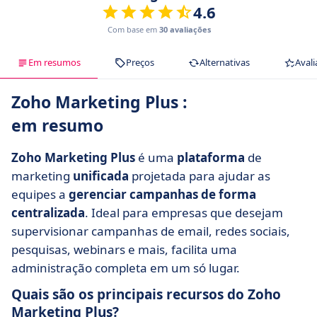
4.6
Com base em
30 avaliações
Em resumos
Preços
Alternativas
Avali
Zoho Marketing Plus :
em resumo
Zoho Marketing Plus
é uma
plataforma
de
marketing
unificada
projetada para ajudar as
equipes a
gerenciar campanhas de forma
centralizada
. Ideal para empresas que desejam
supervisionar campanhas de email, redes sociais,
pesquisas, webinars e mais, facilita uma
administração completa em um só lugar.
Quais são os principais recursos do Zoho
Marketing Plus?