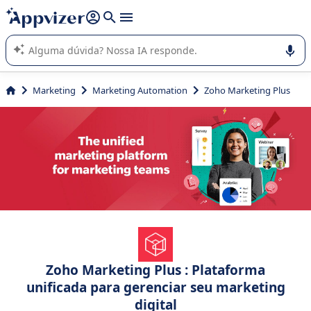
de nossa IA (várias linhas com
shift + enter
).
A IA do Appvizer o orienta no uso ou na seleção de software
SaaS para sua empresa.
Marketing
Marketing Automation
Zoho Marketing Plus
Zoho Marketing Plus : Plataforma
unificada para gerenciar seu marketing
digital