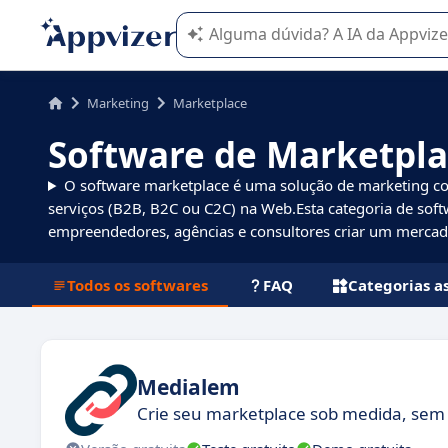
A IA do Appvizer o orienta no uso o
Marketing
Marketplace
Software de Marketpl
O software marketplace é uma solução de marketing c
serviços (B2B, B2C ou C2C) na Web.Esta categoria de sof
empreendedores, agências e consultores criar um mercad
Todos os softwares
FAQ
Categorias a
Medialem
Crie seu marketplace sob medida, sem 