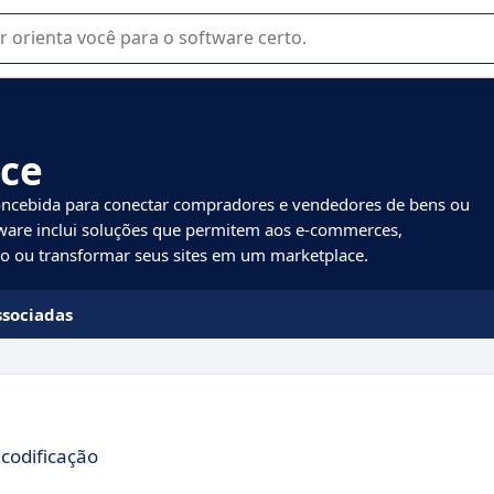
u na seleção de software SaaS para sua empresa.
ace
oncebida para conectar compradores e vendedores de bens ou
tware inclui soluções que permitem aos e-commerces,
o ou transformar seus sites em um marketplace.
ssociadas
codificação