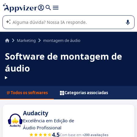
de nossa IA (várias linhas com
shift + enter
).
A IA do Appvizer o orienta no uso ou na seleção de software
SaaS para sua empresa.
Marketing
montagem de áudio
Software de montagem de
áudio
Todos os softwares
Categorias associadas
Audacity
Excelência em Edição de
Áudio Profissional
4.5
Com base em
+200 avaliações