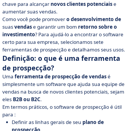
• Ferramentas de prospecção para ajudá-lo a fazer o
chave para alcançar
novos clientes potenciais
e
primeiro contato certo
aumentar suas vendas.
Como você pode promover
o desenvolvimento de
suas
vendas
e garantir um bom
retorno sobre o
investimento
? Para ajudá-lo a encontrar o software
certo para sua empresa, selecionamos sete
ferramentas de prospecção e detalhamos seus usos.
Definição: o que é uma ferramenta
de prospecção?
Uma
ferramenta de prospecção de vendas
é
simplesmente um software que ajuda sua equipe de
vendas na busca de novos clientes potenciais, sejam
eles
B2B ou B2C
.
Em termos práticos, o software de prospecção é útil
para :
Definir as linhas gerais de seu
plano de
prospecção
,