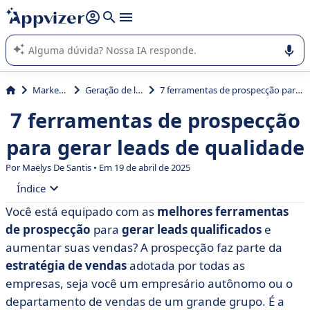
de nossa IA (várias linhas com
shift + enter
).
A IA do Appvizer o orienta no uso ou na seleção de software
SaaS para sua empresa.
Marketing
Geração de leads
7 ferramentas de prospecção para gerar leads de qualidade
7 ferramentas de prospecção
para gerar leads de qualidade
Por
Maëlys De Santis
• Em 19 de abril de 2025
Índice
Você está equipado com as
melhores ferramentas
• Definição: o que é uma ferramenta de prospecção?
de prospecção
para
gerar leads qualificados
e
• Do que você precisa?
aumentar suas vendas? A prospecção faz parte da
estratégia de vendas
adotada por todas as
• Erros a serem evitados para otimizar sua prospecção
empresas, seja você um empresário autônomo ou o
• As 7 melhores ferramentas de prospecção
departamento de vendas de um grande grupo. É a