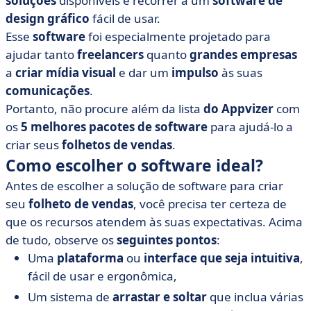
soluções
disponíveis é recorrer a um
software
de
• Adobe Illustrator
design
gráfico
fácil de usar.
• Canva
Esse
software
foi especialmente projetado para
• EdrawMax
ajudar tanto
freelancers
quanto
grandes empresas
• Flipsnack
a
criar
mídia visual
e dar um
impulso
às suas
• Microsoft Publisher
comunicações
.
Portanto, não procure além da lista
• Os benefícios de usar um software para criar seus
do Appvizer
com
folhetos de vendas: economia de tempo para sua
os
5 melhores pacotes de software
para ajudá-lo a
empresa
criar seus
folhetos de vendas
.
Como escolher o software ideal?
Antes de escolher a solução de software para criar
seu
folheto de vendas
, você precisa ter certeza de
que os recursos atendem às suas expectativas. Acima
de tudo, observe os
seguintes pontos
:
Uma
plataforma
ou
interface que seja intuitiva
,
fácil de usar e ergonômica,
Um sistema de
arrastar e soltar
que inclua várias