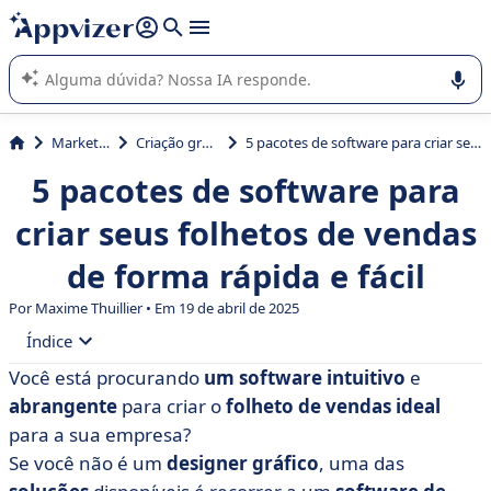
de nossa IA (várias linhas com
shift + enter
).
A IA do Appvizer o orienta no uso ou na seleção de software
SaaS para sua empresa.
Marketing
Criação gráfica
5 pacotes de software para criar seus folhetos de vendas de forma rápida e fácil
5 pacotes de software para
criar seus folhetos de vendas
de forma rápida e fácil
Por Maxime Thuillier • Em 19 de abril de 2025
Índice
Você está procurando
um software intuitivo
e
• Como escolher o software ideal?
abrangente
para criar o
folheto de vendas
ideal
• Tabela comparativa de software para criação de
para a sua empresa?
folhetos de vendas
Se você não é um
designer gráfico
, uma das