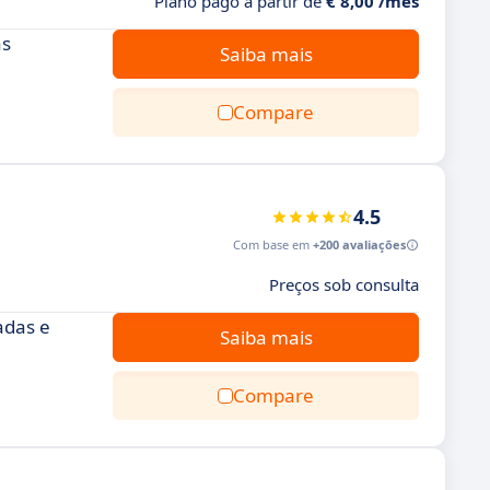
Plano pago a partir de
€ 8,00 /mês
as
Saiba mais
Compare
4.5
Com base em
+200 avaliações
Preços sob consulta
adas e
Saiba mais
Compare