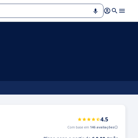
4.5
Com base em
146 avaliações