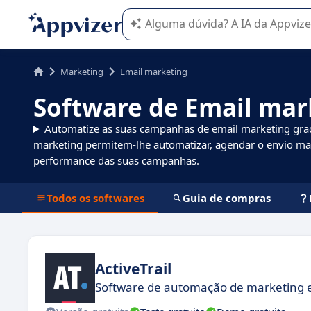
A IA do Appvizer o orienta no uso o
Marketing
Email marketing
Software de Email mar
Automatize as suas campanhas de email marketing graç
marketing permitem-lhe automatizar, agendar o envio mas
performance das suas campanhas.
Todos os softwares
Guia de compras
ActiveTrail
Software de automação de marketing e