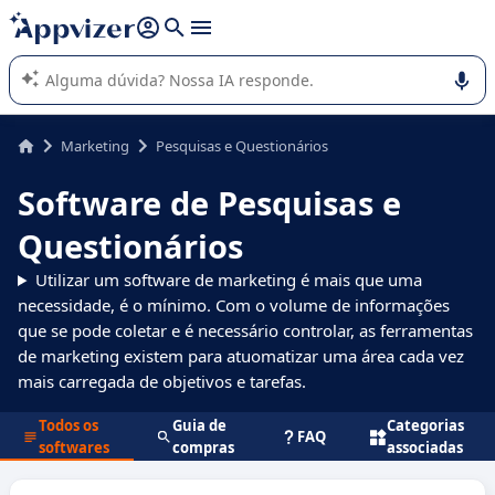
de nossa IA (várias linhas com
shift + enter
).
A IA do Appvizer o orienta no uso ou na seleção de software
SaaS para sua empresa.
Marketing
Pesquisas e Questionários
Software de Pesquisas e
Questionários
Utilizar um software de marketing é mais que uma
necessidade, é o mínimo. Com o volume de informações
que se pode coletar e é necessário controlar, as ferramentas
de marketing existem para atuomatizar uma área cada vez
mais carregada de objetivos e tarefas.
Todos os
Guia de
Categorias
FAQ
softwares
compras
associadas