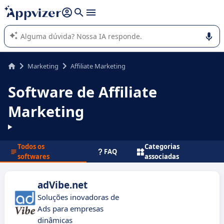
de nossa IA (várias linhas com
shift + enter
).
A IA do Appvizer o orienta no uso ou na seleção de software
SaaS para sua empresa.
Marketing
Affiliate Marketing
Software de Affiliate
Marketing
Todos os
Categorias
FAQ
softwares
associadas
adVibe.net
Soluções inovadoras de
Ads para empresas
dinâmicas