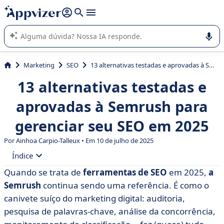
de nossa IA (várias linhas com
shift + enter
).
A IA do Appvizer o orienta no uso ou na seleção de software
SaaS para sua empresa.
Marketing
SEO
13 alternativas testadas e aprovadas à Semrush para gerenciar seu SEO em 2025
13 alternativas testadas e
aprovadas à Semrush para
gerenciar seu SEO em 2025
Por Ainhoa Carpio-Talleux • Em 10 de julho de 2025
Índice
Quando se trata de
ferramentas de SEO
em 2025,
a
• O que é a Semrush?
Semrush
continua sendo uma referência. É como o
• Por que considerar uma alternativa à Semrush?
canivete suíço do marketing digital: auditoria,
pesquisa de palavras-chave, análise da concorrência,
• As 13 melhores alternativas ao Semrush para seu