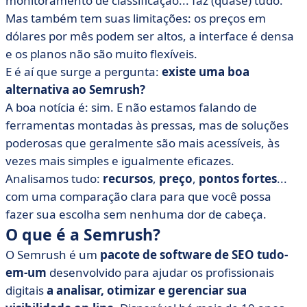
monitoramento de classificação... faz (quase) tudo.
SEO
Mas também tem suas limitações: os preços em
• Como escolher uma alternativa à Semrush?
dólares por mês podem ser altos, a interface é densa
• Escolha a melhor alternativa para sua equipe
e os planos não são muito flexíveis.
E é aí que surge a pergunta:
existe uma boa
alternativa ao Semrush?
A boa notícia é: sim. E não estamos falando de
ferramentas montadas às pressas, mas de soluções
poderosas que geralmente são mais acessíveis, às
vezes mais simples e igualmente eficazes.
Analisamos tudo:
recursos
,
preço
,
pontos fortes
...
com uma comparação clara para que você possa
fazer sua escolha sem nenhuma dor de cabeça.
O que é a Semrush?
O Semrush é um
pacote de software de SEO tudo-
em-um
desenvolvido para ajudar os profissionais
digitais
a analisar, otimizar e gerenciar sua