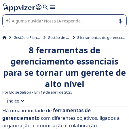
de nossa IA (várias linhas com
shift + enter
).
A IA do Appvizer o orienta no uso ou na seleção de software
SaaS para sua empresa.
Gestão e Planejamento
Gestão de projetos
8 ferramentas de gerenciamento essenciais para se tornar um gerente de alto nível
8 ferramentas de
gerenciamento essenciais
para se tornar um gerente de
alto nível
Por Eloïse Salson • Em 19 de abril de 2025
Índice
Há uma infinidade de
ferramentas de
• 1. O gráfico de Gantt
gerenciamento
com diferentes objetivos, ligados à
• 2. O calendário compartilhado
organização, comunicação e colaboração.