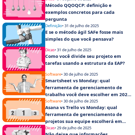
Método QQOQCP: definição e
exemplos concretos para cada
pergunta
Definição
• 31 de julho de 2025
E se o método ágil SAFe fosse mais
simples do que você pensava?
Dicas
• 31 de julho de 2025
Como você divide seu projeto em
tarefas usando a estrutura da EAP?
Software
• 30 de julho de 2025
Smartsheet vs Monday: qual
ferramenta de gerenciamento de
trabalho você deve escolher em 2025
para aumentar a produtividade de
Software
• 30 de julho de 2025
Asana vs Trello vs Monday: qual
suas equipes?
ferramenta de gerenciamento de
projetos sua equipe escolherá em
2025?
Dicas
• 29 de julho de 2025
Não deixe que informações