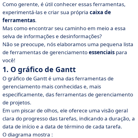
Como gerente, é útil conhecer essas ferramentas,
• 3. Mapeamento dos participantes
experimentá-las e criar sua própria
caixa de
• 4. Escuta ativa
ferramentas
.
• 5. O painel de controle
Mas como encontrar seu caminho em meio a essa
• 6. O método 5, 10, 15, 30
selva de informações e desinformações?
• 7. O método SMART
Não se preocupe, nós elaboramos uma pequena lista
de ferramentas de gerenciamento
essenciais
para
• 8. A ferramenta DISC
você!
• E se o software pudesse ajudá-lo a gerenciar melhor?
1. O gráfico de Gantt
• Ferramentas de gerenciamento em poucas palavras
O gráfico de Gantt é uma das ferramentas de
gerenciamento mais conhecidas e, mais
especificamente, das ferramentas de gerenciamento
de projetos.
Em um piscar de olhos, ele oferece uma visão geral
clara do progresso das tarefas, indicando a duração, a
data de início e a data de término de cada tarefa.
O diagrama mostra :