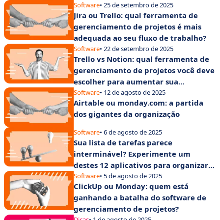
Software
• 25 de setembro de 2025
Jira ou Trello: qual ferramenta de
gerenciamento de projetos é mais
adequada ao seu fluxo de trabalho?
Software
• 22 de setembro de 2025
Trello vs Notion: qual ferramenta de
gerenciamento de projetos você deve
escolher para aumentar sua
produtividade?
Software
• 12 de agosto de 2025
Airtable ou monday.com: a partida
dos gigantes da organização
Software
• 6 de agosto de 2025
Sua lista de tarefas parece
interminável? Experimente um
destes 12 aplicativos para organizar
suas tarefas
Software
• 5 de agosto de 2025
ClickUp ou Monday: quem está
ganhando a batalha do software de
gerenciamento de projetos?
Dicas
• 1 de agosto de 2025