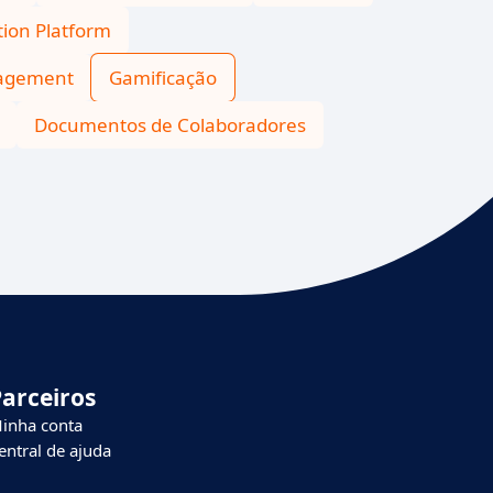
tion Platform
agement
Gamificação
Documentos de Colaboradores
Parceiros
inha conta
entral de ajuda