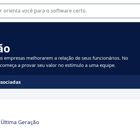
u na seleção de software SaaS para sua empresa.
ão
às empresas melhorarem a relação de seus funcionários. No
 começa a provar seu valor no estímulo a uma equipe.
ssociadas
 Última Geração