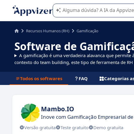
A IA do Appvizer o orienta no uso o
Recursos Humanos (RH)
Gamificação
Software de Gamificaç
A gamificação é uma verdadeira alavanca que permite 
contexto do team building, este tipo de ferramenta de RH
Todos os softwares
FAQ
Categorias a
Mambo.IO
Inove com Gamificação Empresarial de
Versão gratuita
Teste gratuito
Demo gratuita