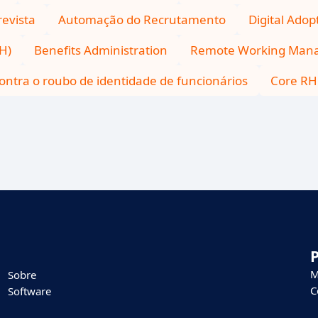
revista
Automação do Recrutamento
Digital Adop
H)
Benefits Administration
Remote Working Man
ontra o roubo de identidade de funcionários
Core RH
M
Sobre
C
Software