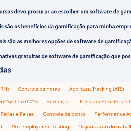
ursos devo procurar ao escolher um software de gam
s são os benefícios da gamificação para minha empr
is são as melhores opções de software de gamificaç
rnativas gratuitas de software de gamificação que po
das
IRH)
Controle de horas
Applicant Tracking (ATS)
nt System (LMS)
Formação
Engajamento de cola
Férias e Faltas
Controle de ponto
Performance Ap
t
Pre-employment Testing
Organização do trabal