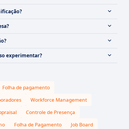
ificação?
esa?
ão?
sso experimentar?
Folha de pagamento
boradores
Workforce Management
praisal
Controle de Presença
ho
Folha de Pagamento
Job Board