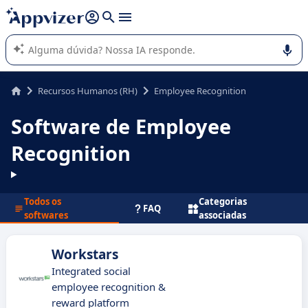
de nossa IA (várias linhas com
shift + enter
).
A IA do Appvizer o orienta no uso ou na seleção de software
SaaS para sua empresa.
Recursos Humanos (RH)
Employee Recognition
Software de Employee
Recognition
Todos os
Categorias
FAQ
softwares
associadas
Workstars
Integrated social
employee recognition &
reward platform